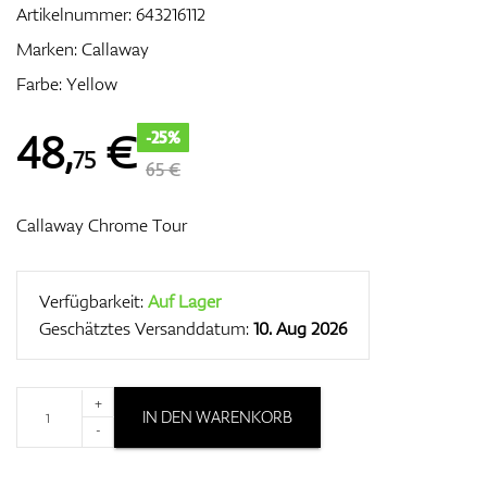
Artikelnummer:
643216112
Marken:
Callaway
Farbe: Yellow
Zubehör
48
,
€
-25%
75
65 €
Entfernungsmesser & GPS
Callaway Chrome Tour
Verfügbarkeit:
Auf Lager
Geschätztes Versanddatum:
10. Aug 2026
+
IN DEN WARENKORB
-