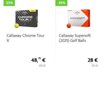
-25%
-20%
Callaway Chrome Tour
Callaway Supersoft
X
(2025) Golf Balls
48,
€
28 €
75
65 €
35 €