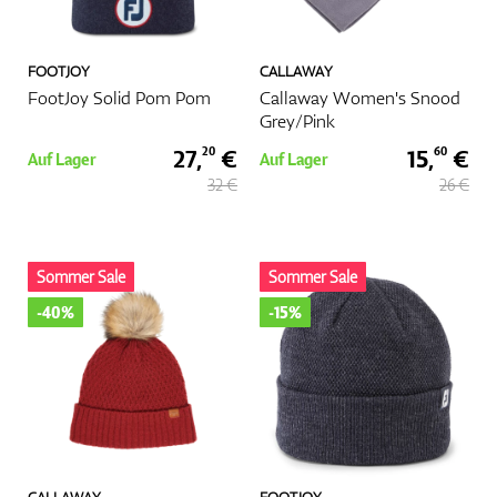
FOOTJOY
CALLAWAY
FootJoy Solid Pom Pom
Callaway Women's Snood
Grey/Pink
27,
€
15,
€
20
60
Auf Lager
Auf Lager
32 €
26 €
Sommer Sale
Sommer Sale
-40%
-15%