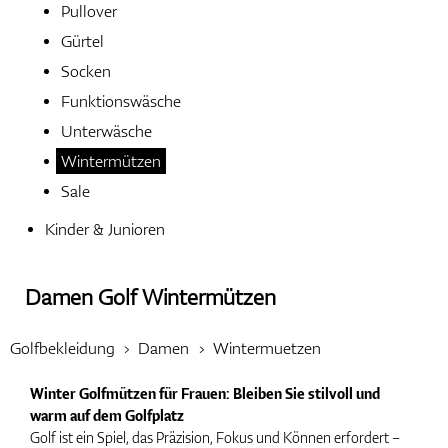
Pullover
Gürtel
Handschuhe
Socken
Funktionswäsche
Unterwäsche
Schuhe
Wintermützen
Sale
Kinder & Junioren
Bälle
Damen Golf Wintermützen
Bags
Golfbekleidung
Damen
Wintermuetzen
Winter Golfmützen für Frauen: Bleiben Sie stilvoll und
warm auf dem Golfplatz
Trolleys
Golf ist ein Spiel, das Präzision, Fokus und Können erfordert –