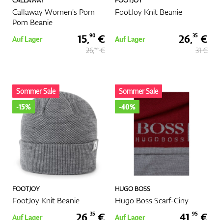
CALLAWAY
FOOTJOY
Callaway Women's Pom
FootJoy Knit Beanie
Pom Beanie
15,
€
26,
€
90
35
Auf Lager
Auf Lager
26,
€
31 €
50
Sommer Sale
Sommer Sale
-15%
-40%
FOOTJOY
HUGO BOSS
FootJoy Knit Beanie
Hugo Boss Scarf-Ciny
26,
€
41,
€
35
95
Auf Lager
Auf Lager