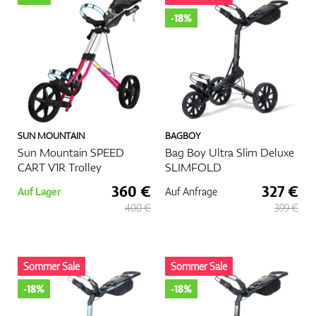
-18%
SUN MOUNTAIN
BAGBOY
Sun Mountain SPEED
Bag Boy Ultra Slim Deluxe
CART V1R Trolley
SLIMFOLD
360 €
327 €
Auf Lager
Auf Anfrage
400 €
399 €
Sommer Sale
Sommer Sale
-18%
-18%