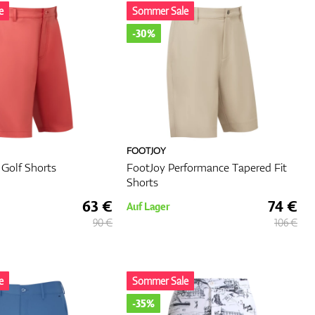
e
Sommer Sale
-30%
FOOTJOY
 Golf Shorts
FootJoy Performance Tapered Fit
Shorts
63 €
74 €
Auf Lager
90 €
106 €
e
Sommer Sale
-35%