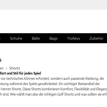
e
Schuhe
Bälle
Bags
Trolleys
Zubehör
s
en
Shorts
rt und Stil für jedes Spiel
cht nur technisches Können erfordert, sondern auch passende Kleidung, die
tung während des Spiels gewährleistet. Ein wichtiger Bestandteil der
Herren Shorts. Diese Shorts kombinieren Komfort, Flexibilität und Eleganz
ch sind. Wie wählt man also die richtigen Golf Shorts und was sollten sie erf
gung