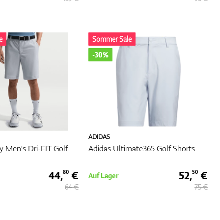
st.
st.
e
Sommer Sale
-30%
f
det.
dern
ADIDAS
en,
ty Men's Dri-FIT Golf
Adidas Ultimate365 Golf Shorts
t und
 dass
44,
€
52,
€
80
50
Auf Lager
64 €
75 €