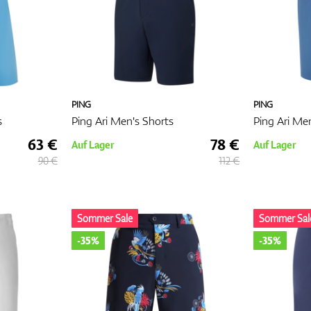
PING
PING
s
Ping Ari Men's Shorts
Ping Ari Me
63 €
78 €
Auf Lager
Auf Lager
90 €
112 €
Sommer Sale
Sommer Sal
-35%
-35%