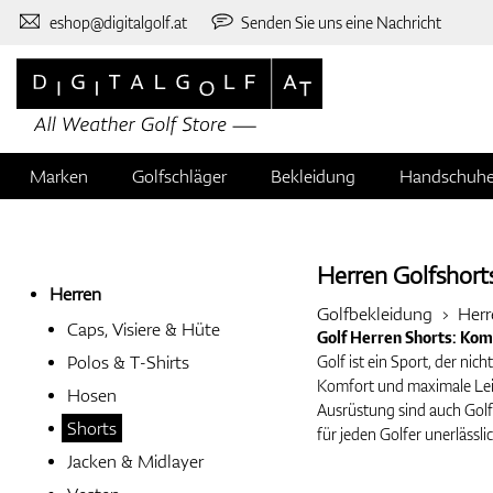
eshop@digitalgolf.at
Senden Sie uns eine Nachricht
Marken
Golfschläger
Bekleidung
Handschuh
Herren Golfshort
Herren
Golfbekleidung
Herr
Caps, Visiere & Hüte
Golf Herren Shorts: Komfo
Polos & T-Shirts
Golf ist ein Sport, der ni
Komfort und maximale Leis
Hosen
Ausrüstung sind auch Golf 
Shorts
für jeden Golfer unerlässli
Jacken & Midlayer
1. Komfort bei der Bewe