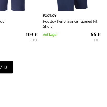
FOOTJOY
ndo
FootJoy Performance Tapered Fit
Short
103 €
66 €
Auf Lager
158 €
101 €
N 13