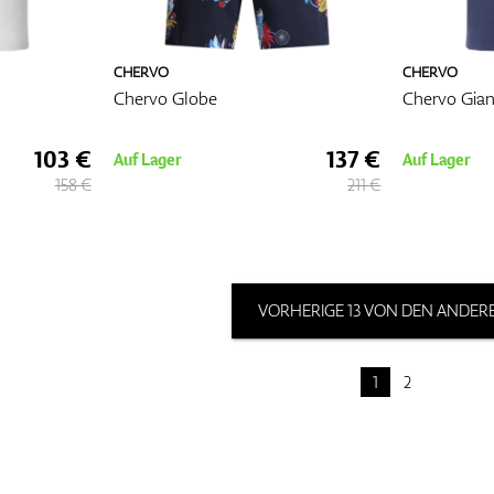
CHERVO
CHERVO
Chervo Globe
Chervo Gia
103 €
137 €
Auf Lager
Auf Lager
158 €
211 €
VORHERIGE 13 VON DEN ANDERE
1
2