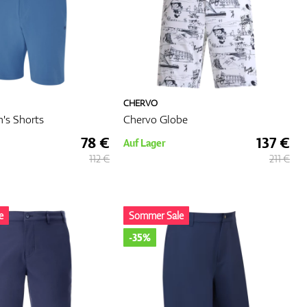
CHERVO
n's Shorts
Chervo Globe
78 €
137 €
Auf Lager
112 €
211 €
e
Sommer Sale
-35%