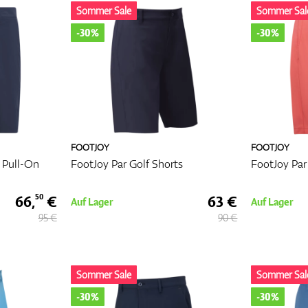
Sommer Sale
Sommer Sal
-30%
-30%
FOOTJOY
FOOTJOY
 Pull-On
FootJoy Par Golf Shorts
FootJoy Par
66,
€
63 €
50
Auf Lager
Auf Lager
95 €
90 €
Sommer Sale
Sommer Sal
-30%
-30%