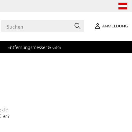
ANMELDUNG
Entfernungsmesser & GPS
, die
üllen?