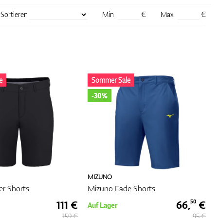
 dem
Sortieren
Min
€
Max
€
te
re
e
Sommer Sale
off
-30%
t
ilvoll
MIZUNO
er Shorts
Mizuno Fade Shorts
111 €
66,
€
50
Auf Lager
159 €
95 €