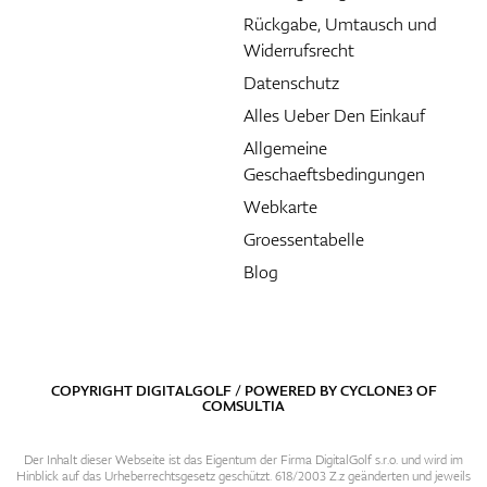
Rückgabe, Umtausch und
Widerrufsrecht
Datenschutz
Alles Ueber Den Einkauf
Allgemeine
Geschaeftsbedingungen
Webkarte
Groessentabelle
Blog
COPYRIGHT DIGITALGOLF / POWERED BY
CYCLONE3
OF
COMSULTIA
Der Inhalt dieser Webseite ist das Eigentum der Firma DigitalGolf s.r.o. und wird im
Hinblick auf das Urheberrechtsgesetz geschützt. 618/2003 Z.z geänderten und jeweils