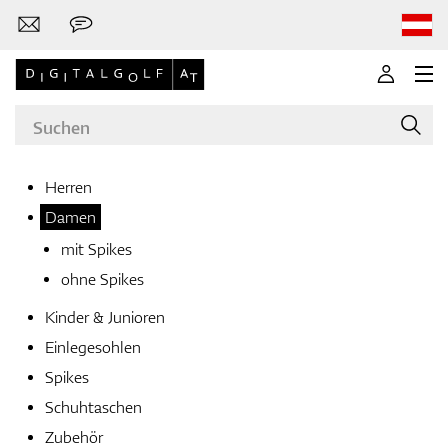
Herren
Damen
Marken
mit Spikes
ohne Spikes
Kinder & Junioren
Golfschläger
Einlegesohlen
Spikes
Schuhtaschen
Bekleidung
Zubehör