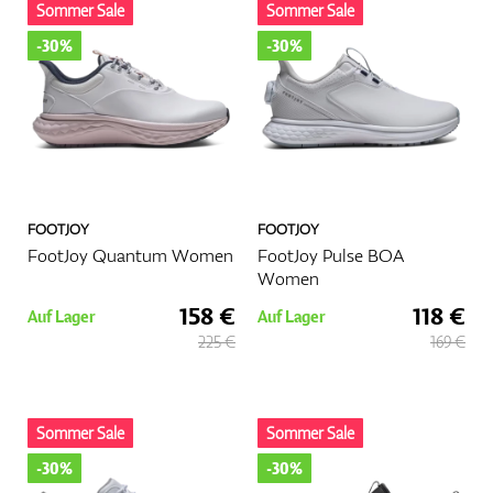
Mehr
Sommer Sale
Sommer Sale
-30%
-30%
FOOTJOY
FOOTJOY
FootJoy Quantum Women
FootJoy Pulse BOA
Women
158 €
118 €
Auf Lager
Auf Lager
225 €
169 €
Sommer Sale
Sommer Sale
-30%
-30%