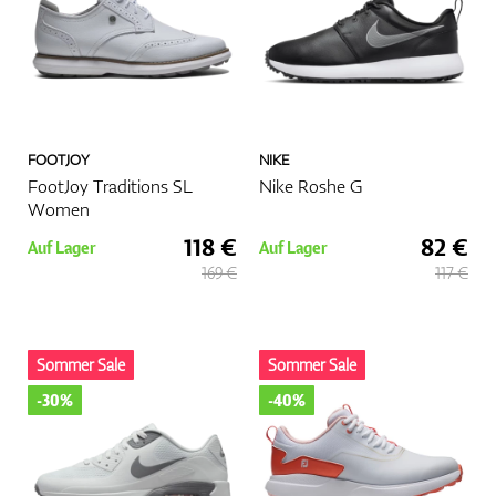
FOOTJOY
NIKE
FootJoy Traditions SL
Nike Roshe G
Women
118 €
82 €
Auf Lager
Auf Lager
169 €
117 €
Sommer Sale
Sommer Sale
-30%
-40%