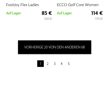
FootJoy Flex Ladies
ECCO Golf Core Women
85 €
114 €
Auf Lager
Auf Lager
130 €
175 €
VORHERIGE 20 VON DEN ANDEREN 68
1
2
3
4
5