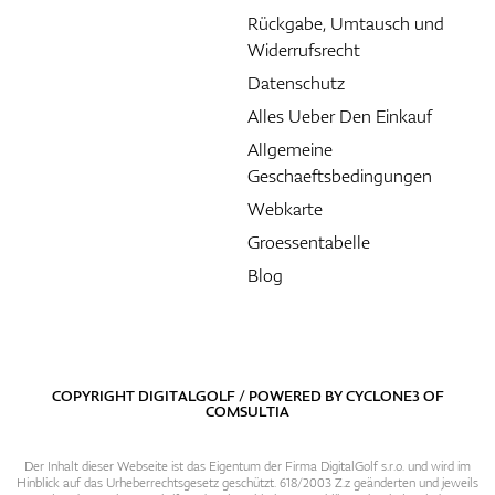
Rückgabe, Umtausch und
Widerrufsrecht
Datenschutz
Alles Ueber Den Einkauf
Allgemeine
Geschaeftsbedingungen
Webkarte
Groessentabelle
Blog
COPYRIGHT DIGITALGOLF / POWERED BY
CYCLONE3
OF
COMSULTIA
Der Inhalt dieser Webseite ist das Eigentum der Firma DigitalGolf s.r.o. und wird im
Hinblick auf das Urheberrechtsgesetz geschützt. 618/2003 Z.z geänderten und jeweils