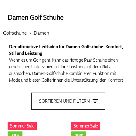
Damen Golf Schuhe
Handschuhe
Golfschuhe
Damen
Der ultimative Leitfaden für Damen-Golfschuhe: Komfort,
Schuhe
Stil und Leistung
Wenn es um Golf geht, kann das richtige Paar Schuhe einen
erheblichen Unterschied für Ihre Leistung auf dem Platz
ausmachen. Damen-Golfschuhe kombinieren Funktion mit
Bälle
Mode und bieten Golferinnen die Unterstützung, den Komfort
und die Stabilität, die für eine ganze Runde erforderlich sind,
während sie gleichzeitig stilvoll aussehen. In diesem Leitfaden
werden wir die wichtigsten Merkmale und Vorteile von Damen-
SORTIEREN UND FILTERN
Bags
Golfschuhen untersuchen und Ihnen helfen, das perfekte Paar
für Ihr Spiel zu finden.
Sommer Sale
Sommer Sale
Warum Damen-Golfschuhe wichtig sind
Trolleys
Golf ist ein Sport, der eine einzigartige Kombination aus
-30%
-30%