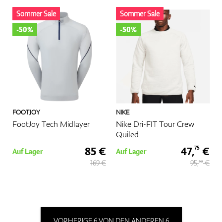
Sommer Sale
Sommer Sale
-50%
-50%
FOOTJOY
NIKE
FootJoy Tech Midlayer
Nike Dri-FIT Tour Crew
Quiled
85 €
47,
€
75
Auf Lager
Auf Lager
169 €
95,
€
50
VORHERIGE 6 VON DEN ANDEREN 6