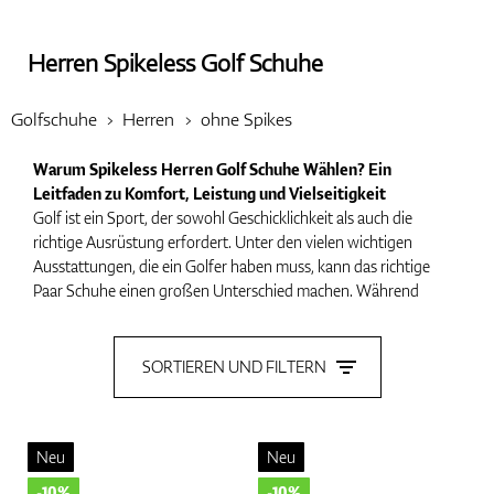
Herren Spikeless Golf Schuhe
Handschuhe
Golfschuhe
Herren
ohne Spikes
Warum Spikeless Herren Golf Schuhe Wählen? Ein
Schuhe
Leitfaden zu Komfort, Leistung und Vielseitigkeit
Golf ist ein Sport, der sowohl Geschicklichkeit als auch die
richtige Ausrüstung erfordert. Unter den vielen wichtigen
Ausstattungen, die ein Golfer haben muss, kann das richtige
Bälle
Paar Schuhe einen großen Unterschied machen. Während
traditionelle Golfschuhe mit Spikes über Jahre hinweg eine
beliebte Wahl waren, werden spikeless Herren Golf Schuhe
zunehmend zur bevorzugten Option für viele Spieler. Diese
SORTIEREN UND FILTERN
Bags
Schuhe bieten eine Kombination aus Komfort, Leistung und
Vielseitigkeit und sind eine ausgezeichnete Wahl für Golfer aller
Leistungsstufen.
Neu
Neu
Trolleys
1.
Komfort für Lange Runden
-10%
-10%