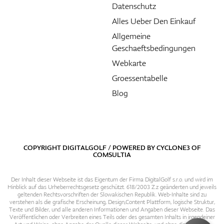
Datenschutz
Alles Ueber Den Einkauf
Allgemeine
Geschaeftsbedingungen
Webkarte
Groessentabelle
Blog
COPYRIGHT DIGITALGOLF / POWERED BY
CYCLONE3
OF
COMSULTIA
Der Inhalt dieser Webseite ist das Eigentum der Firma DigitalGolf s.r.o. und wird im
Hinblick auf das Urheberrechtsgesetz geschützt. 618/2003 Z.z geänderten und jeweils
geltenden Rechtsvorschriften der Slowakischen Republik. Web-Inhalte sind zu
verstehen als die grafische Erscheinung, Design,Content Plattform, logische Struktur,
Texte und Bilder, und alle anderen Informationen und Angaben dieser Webseite. Das
Veröffentlichen oder Verbreiten eines Teils oder des gesamten Inhalts in irgendeiner