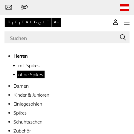
Herren
mit Spikes
Marken
ohne Spikes
Damen
Kinder & Junioren
Golfschläger
Einlegesohlen
Spikes
Schuhtaschen
Bekleidung
Zubehör