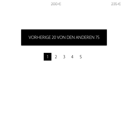
200 €
235 €
VORHERIGE 20 VON DEN ANDEREN 75
1
2
3
4
5