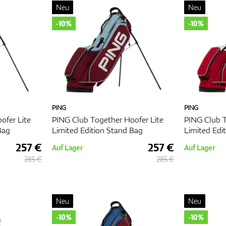
Neu
Neu
erücksichtigen Sie das Gewicht des Bags, besonders wenn Sie es längere Zei
-10%
-10%
Investition in Ihren Komfort und Ihre Leistung auf dem Platz. Egal, ob Sie si
bilität oder ein Cartbag für mehr Stauraum entscheiden, das richtige Bag k
rn. Wählen Sie weise und genießen Sie eine besser organisierte und
PING
PING
ofer Lite
PING Club Together Hoofer Lite
PING Club T
Bag
Limited Edition Stand Bag
Limited Edi
257 €
257 €
Auf Lager
Auf Lager
285 €
285 €
Neu
Neu
-10%
-10%