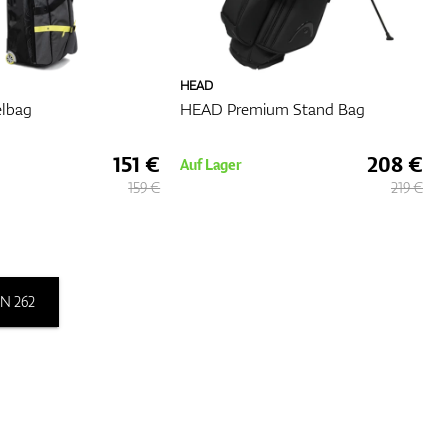
HEAD
lbag
HEAD Premium Stand Bag
151 €
208 €
Auf Lager
159 €
219 €
N 262