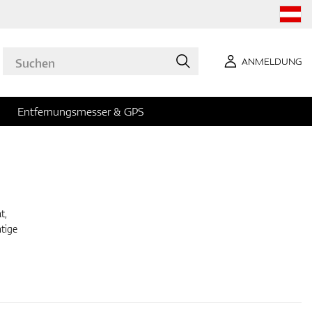
ANMELDUNG
Entfernungsmesser & GPS
t,
htige