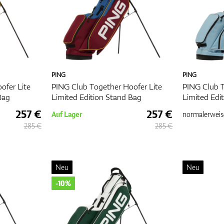
PING
PING
ofer Lite
PING Club Together Hoofer Lite
PING Club T
Bag
Limited Edition Stand Bag
Limited Edi
257 €
257 €
Auf Lager
normalerweis
285 €
285 €
Neu
Neu
-10%