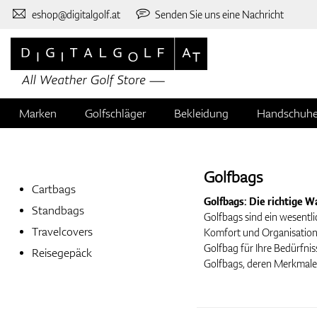
eshop@digitalgolf.at
Senden Sie uns eine Nachricht
Marken
Golfschläger
Bekleidung
Handschuh
Golfbags
Cartbags
Golfbags: Die richtige Wa
Standbags
Golfbags sind ein wesentli
Travelcovers
Komfort und Organisation a
Golfbag für Ihre Bedürfnis
Reisegepäck
Golfbags, deren Merkmale u
Arten von Golfbags
Tragebags