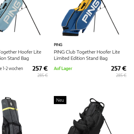
PING
ogether Hoofer Lite
PING Club Together Hoofer Lite
tion Stand Bag
Limited Edition Stand Bag
257 €
257 €
e
1-2 wochen
Auf Lager
285 €
285 €
Neu