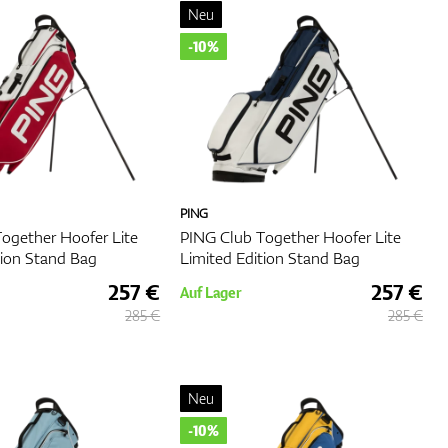
Neu
t
-10%
ch für
ann
PING
ogether Hoofer Lite
PING Club Together Hoofer Lite
tion Stand Bag
Limited Edition Stand Bag
257 €
257 €
Auf Lager
285 €
285 €
Neu
-10%