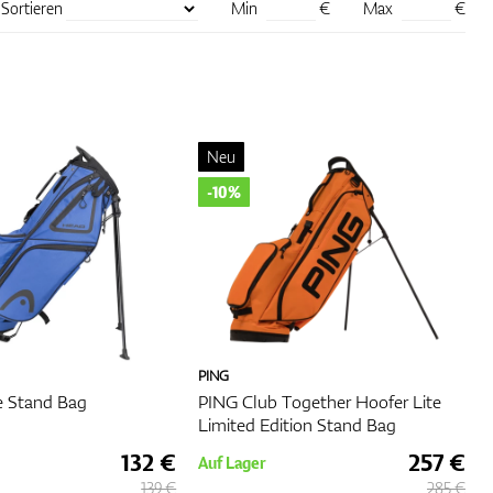
Sortieren
Min
€
Max
€
m für
e und
aum,
Neu
u
ie mit
-10%
ie
den.
 die
PING
 Stand Bag
PING Club Together Hoofer Lite
Sie
Limited Edition Stand Bag
132 €
257 €
Auf Lager
139 €
285 €