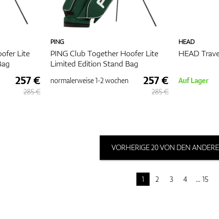
PING
HEAD
ofer Lite
PING Club Together Hoofer Lite
HEAD Trave
Bag
Limited Edition Stand Bag
257 €
257 €
normalerweise
1-2 wochen
Auf Lager
285 €
285 €
VORHERIGE 20 VON DEN ANDERE
1
2
3
4
15