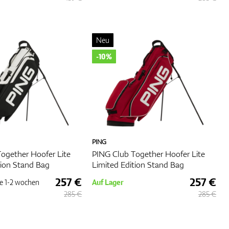
s
Neu
-10%
nd
h
PING
ogether Hoofer Lite
PING Club Together Hoofer Lite
tion Stand Bag
Limited Edition Stand Bag
257 €
257 €
e
1-2 wochen
Auf Lager
. Für
285 €
285 €
t