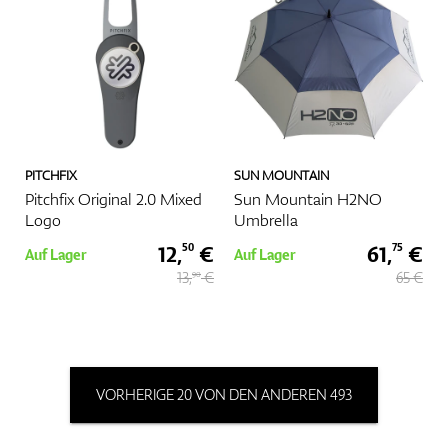
PITCHFIX
SUN MOUNTAIN
Pitchfix Original 2.0 Mixed
Sun Mountain H2NO
Logo
Umbrella
12,
€
61,
€
50
75
Auf Lager
Auf Lager
13,
€
65 €
90
VORHERIGE 20 VON DEN ANDEREN 493