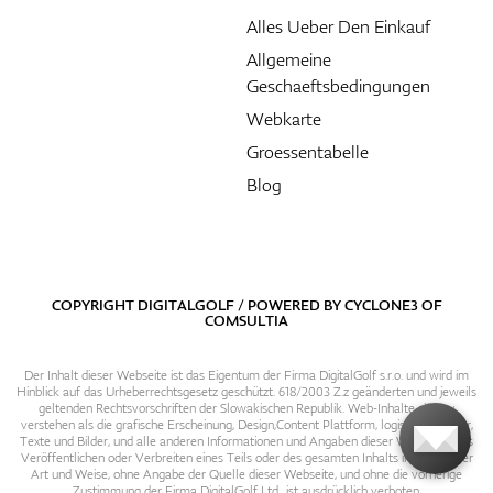
Alles Ueber Den Einkauf
Allgemeine
Geschaeftsbedingungen
Webkarte
Groessentabelle
Blog
COPYRIGHT DIGITALGOLF / POWERED BY
CYCLONE3
OF
COMSULTIA
Der Inhalt dieser Webseite ist das Eigentum der Firma DigitalGolf s.r.o. und wird im
Hinblick auf das Urheberrechtsgesetz geschützt. 618/2003 Z.z geänderten und jeweils
geltenden Rechtsvorschriften der Slowakischen Republik. Web-Inhalte sind zu
verstehen als die grafische Erscheinung, Design,Content Plattform, logische Struktur,
Texte und Bilder, und alle anderen Informationen und Angaben dieser Webseite. Das
Veröffentlichen oder Verbreiten eines Teils oder des gesamten Inhalts in irgendeiner
Art und Weise, ohne Angabe der Quelle dieser Webseite, und ohne die vorherige
Zustimmung der Firma DigitalGolf Ltd., ist ausdrücklich verboten.