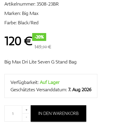
Artikelnummer:
3508-23BR
Marken:
Big Max
Farbe: Black/Red
Zubehör
120
€
-20%
149,
€
90
Entfernungsmesser & GPS
Big Max Dri Lite Seven G Stand Bag
Verfügbarkeit:
Auf Lager
Geschätztes Versanddatum:
7. Aug 2026
+
IN DEN WARENKORB
-