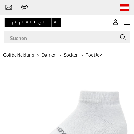
Golfbekleidung
Damen
Socken
FootJoy
Marken
Golfschläger
Bekleidung