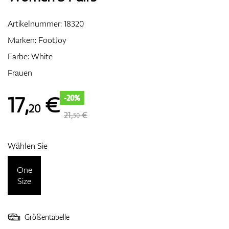
Artikelnummer:
18320
Marken:
FootJoy
Zubehör
Farbe: White
Frauen
Entfernungsmesser & GPS
17
,
€
-20%
20
21,
€
50
Wählen Sie
One
Size
Größentabelle