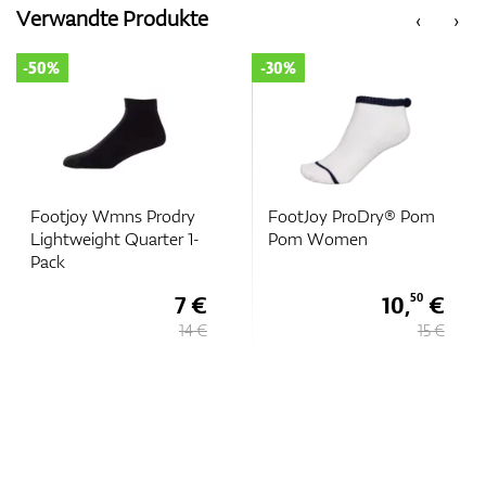
Verwandte Produkte
‹
›
-50%
-30%
Footjoy Wmns Prodry
FootJoy ProDry® Pom
Lightweight Quarter 1-
Pom Women
Pack
7 €
10,
€
50
14 €
15 €