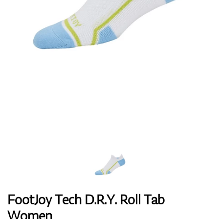
Handschuhe
Schuhe
Bälle
Bags
FootJoy Tech D.R.Y. Roll Tab
Women
Trolleys