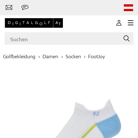
Golfbekleidung
Damen
Socken
FootJoy
Marken
Golfschläger
Bekleidung