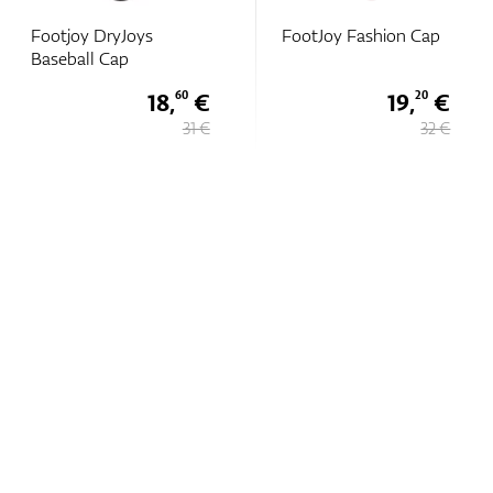
Footjoy DryJoys
FootJoy Fashion Cap
Baseball Cap
18,
€
19,
€
60
20
31 €
32 €