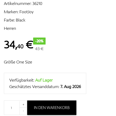
Artikelnummer:
36210
Marken:
FootJoy
Farbe: Black
Zubehör
Herren
34
,
€
-20%
40
Entfernungsmesser & GPS
43 €
Größe One Size
Verfügbarkeit:
Auf Lager
Geschätztes Versanddatum:
7. Aug 2026
+
IN DEN WARENKORB
-