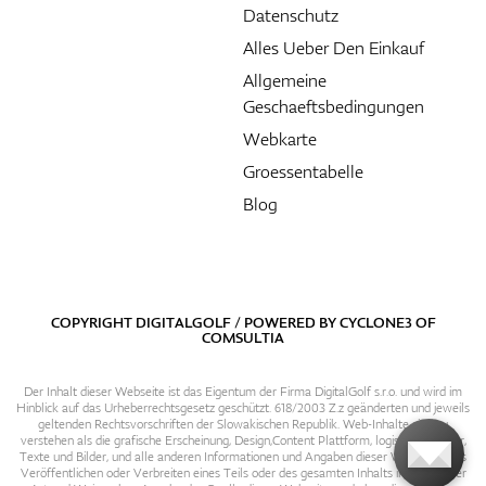
Datenschutz
Alles Ueber Den Einkauf
Allgemeine
Geschaeftsbedingungen
Webkarte
Groessentabelle
Blog
COPYRIGHT DIGITALGOLF / POWERED BY
CYCLONE3
OF
COMSULTIA
Der Inhalt dieser Webseite ist das Eigentum der Firma DigitalGolf s.r.o. und wird im
Hinblick auf das Urheberrechtsgesetz geschützt. 618/2003 Z.z geänderten und jeweils
geltenden Rechtsvorschriften der Slowakischen Republik. Web-Inhalte sind zu
verstehen als die grafische Erscheinung, Design,Content Plattform, logische Struktur,
Texte und Bilder, und alle anderen Informationen und Angaben dieser Webseite. Das
Veröffentlichen oder Verbreiten eines Teils oder des gesamten Inhalts in irgendeiner