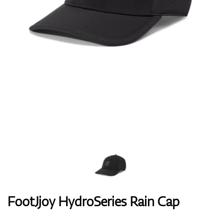
Handschuhe
Schuhe
Bälle
Bags
FootJjoy HydroSeries Rain Cap
Trolleys