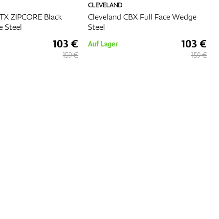
CLEVELAND
RTX ZIPCORE Black
Cleveland CBX Full Face Wedge
e Steel
Steel
103 €
103 €
Auf Lager
159 €
159 €