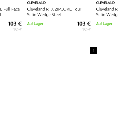
CLEVELAND
CLEVELAND
 Full Face
Cleveland RTX ZIPCORE Tour
Cleveland 
l
Satin Wedge Steel
Satin Wedg
103 €
103 €
Auf Lager
Auf Lager
159 €
159 €
1