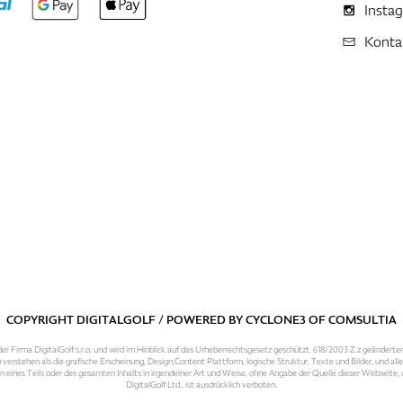
Insta
Konta
COPYRIGHT DIGITALGOLF / POWERED BY
CYCLONE3
OF
COMSULTIA
er Firma DigitalGolf s.r.o. und wird im Hinblick auf das Urheberrechtsgesetz geschützt. 618/2003 Z.z geänderte
 verstehen als die grafische Erscheinung, Design,Content Plattform, logische Struktur, Texte und Bilder, und al
n eines Teils oder des gesamten Inhalts in irgendeiner Art und Weise, ohne Angabe der Quelle dieser Webseite
DigitalGolf Ltd., ist ausdrücklich verboten.