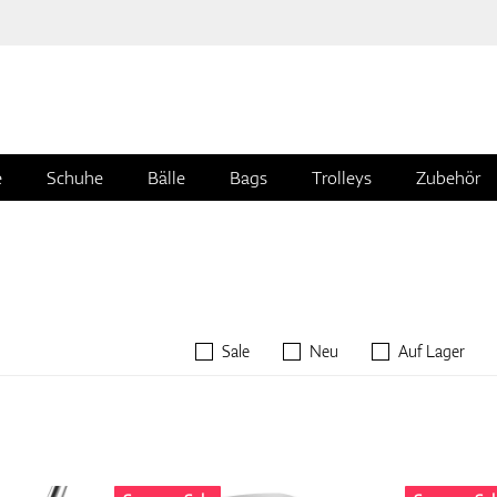
e
Schuhe
Bälle
Bags
Trolleys
Zubehör
Sale
Neu
Auf Lager