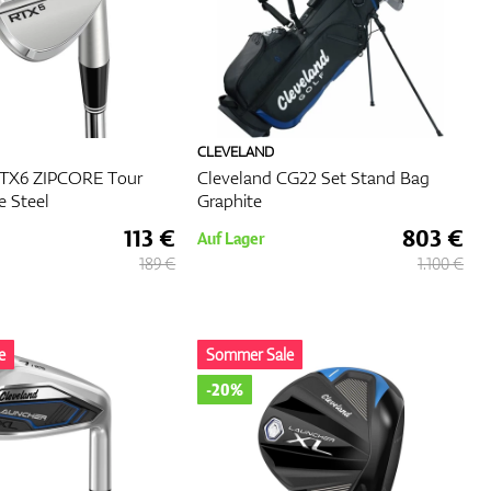
CLEVELAND
RTX6 ZIPCORE Tour
Cleveland CG22 Set Stand Bag
e Steel
Graphite
113 €
803 €
Auf Lager
189 €
1.100 €
e
Sommer Sale
-20%