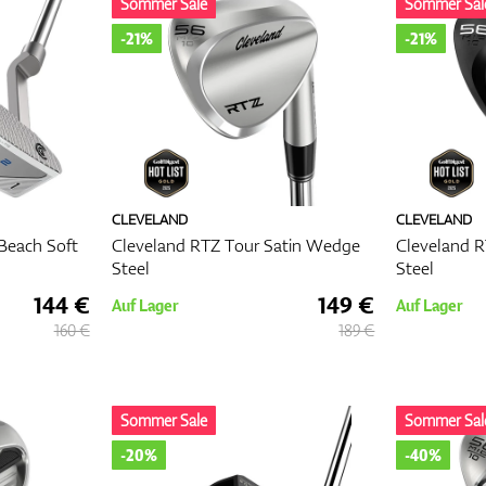
Sommer Sale
Sommer Sal
-21%
-21%
CLEVELAND
CLEVELAND
Beach Soft
Cleveland RTZ Tour Satin Wedge
Cleveland 
Steel
Steel
144 €
149 €
Auf Lager
Auf Lager
160 €
189 €
Sommer Sale
Sommer Sal
-20%
-40%