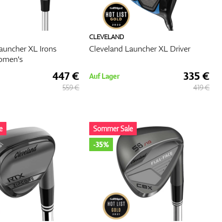
CLEVELAND
auncher XL Irons
Cleveland Launcher XL Driver
omen's
447 €
335 €
Auf Lager
559 €
419 €
e
Sommer Sale
-35%