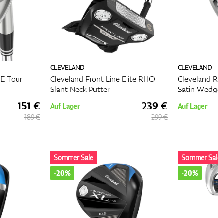
CLEVELAND
CLEVELAND
E Tour
Cleveland Front Line Elite RHO
Cleveland 
Slant Neck Putter
Satin Wedg
151 €
239 €
Auf Lager
Auf Lager
189 €
299 €
Sommer Sale
Sommer Sal
-20%
-20%