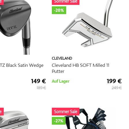
e
Sommer Sale
-20%
CLEVELAND
RTZ Black Satin Wedge
Cleveland HB SOFT Milled 11
Putter
149 €
199 €
Auf Lager
189 €
249 €
e
Sommer Sale
-27%