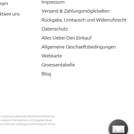
Impressum
gram
Versand & Zahlungsmöglickeiten
ktiere uns
Rückgabe, Umtausch und Widerrufsrecht
Datenschutz
Alles Ueber Den Einkauf
Allgemeine Geschaeftsbedingungen
Webkarte
Groessentabelle
Blog
n und jeweils geltenden Rechtsvorschriften der
le anderen Informationen und Angaben dieser
, und ohne die vorherige Zustimmung der Firma