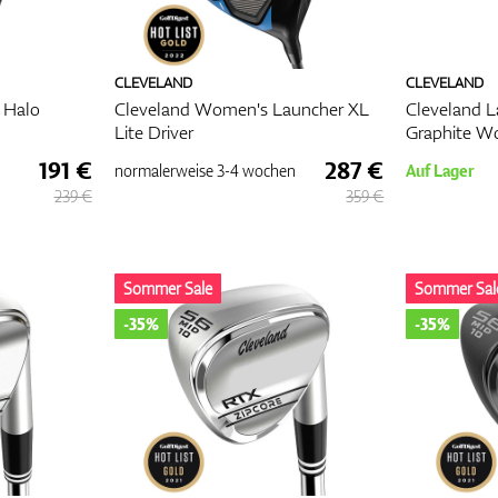
CLEVELAND
CLEVELAND
 Halo
Cleveland Women's Launcher XL
Cleveland L
Lite Driver
Graphite W
191 €
287 €
normalerweise
3-4 wochen
Auf Lager
239 €
359 €
Sommer Sale
Sommer Sal
-35%
-35%