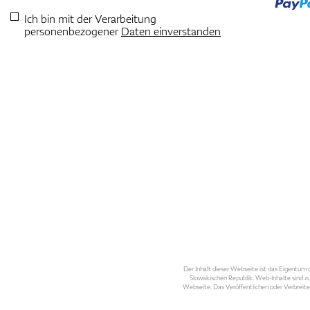
Ich bin mit der Verarbeitung
personenbezogener
Daten einverstanden
Der Inhalt dieser Webseite ist das Eigentum d
Slowakischen Republik. Web-Inhalte sind zu
Webseite. Das Veröffentlichen oder Verbreite