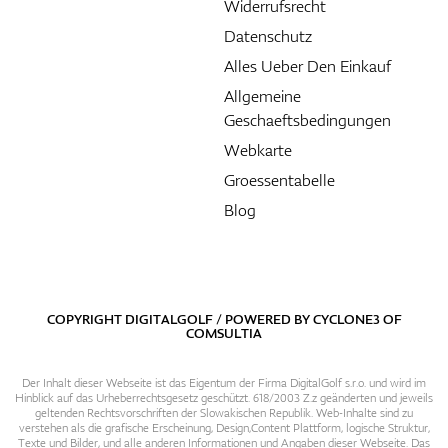
Widerrufsrecht
Datenschutz
Alles Ueber Den Einkauf
Allgemeine
Geschaeftsbedingungen
Webkarte
Groessentabelle
Blog
COPYRIGHT DIGITALGOLF / POWERED BY
CYCLONE3
OF
COMSULTIA
Der Inhalt dieser Webseite ist das Eigentum der Firma DigitalGolf s.r.o. und wird im
Hinblick auf das Urheberrechtsgesetz geschützt. 618/2003 Z.z geänderten und jeweils
geltenden Rechtsvorschriften der Slowakischen Republik. Web-Inhalte sind zu
verstehen als die grafische Erscheinung, Design,Content Plattform, logische Struktur,
Texte und Bilder, und alle anderen Informationen und Angaben dieser Webseite. Das