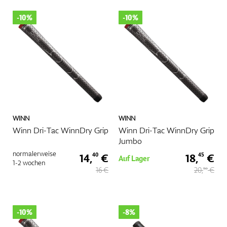
-10%
-10%
Handschuhe
Schuhe
WINN
WINN
Bälle
Winn Dri-Tac WinnDry Grip
Winn Dri-Tac WinnDry Grip
Jumbo
normalerweise
14,
€
18,
€
40
45
Auf Lager
1-2 wochen
16 €
20,
€
50
Bags
-10%
-8%
Trolleys