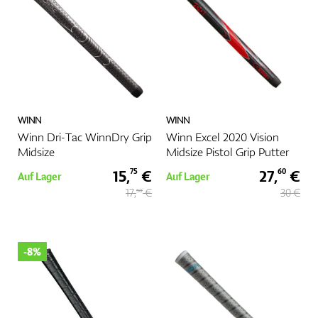
Zubehör
WINN
WINN
Entfernungsmesser & GPS
Winn Dri-Tac WinnDry Grip
Winn Excel 2020 Vision
Midsize
Midsize Pistol Grip Putter
15,
€
27,
€
75
60
Auf Lager
Auf Lager
17,
€
30 €
50
-8%