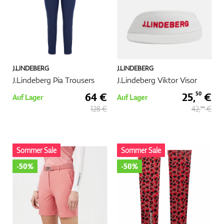
J.LINDEBERG
J.LINDEBERG
J.Lindeberg Pia Trousers
J.Lindeberg Viktor Visor
64 €
25,
€
50
Auf Lager
Auf Lager
128 €
42,
€
50
Sommer Sale
Sommer Sale
-50%
-50%