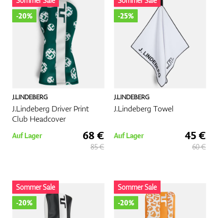
Sommer Sale
Sommer Sale
-20%
-25%
Zubehör
Entfernungsmesser & GPS
J.LINDEBERG
J.LINDEBERG
J.Lindeberg Driver Print
J.Lindeberg Towel
Club Headcover
68 €
45 €
Auf Lager
Auf Lager
85 €
60 €
Sommer Sale
Sommer Sale
-20%
-20%