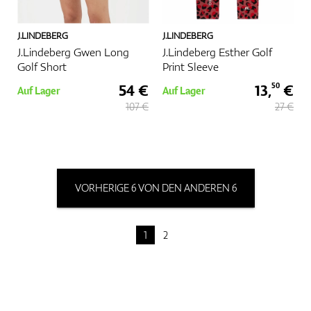
J.LINDEBERG
J.LINDEBERG
J.Lindeberg Gwen Long
J.Lindeberg Esther Golf
Golf Short
Print Sleeve
54 €
13,
€
50
Auf Lager
Auf Lager
107 €
27 €
VORHERIGE 6 VON DEN ANDEREN 6
1
2