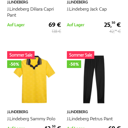
J.LINDEBERG
J.LINDEBERG
J.Lindeberg Diliara Capri
J.Lindeberg Jack Cap
Pant
69 €
25,
€
50
Auf Lager
Auf Lager
138 €
42,
€
50
Sommer Sale
Sommer Sale
-50%
-50%
J.LINDEBERG
J.LINDEBERG
J.Lindeberg Sammy Polo
J.Lindeberg Petrus Pant
50