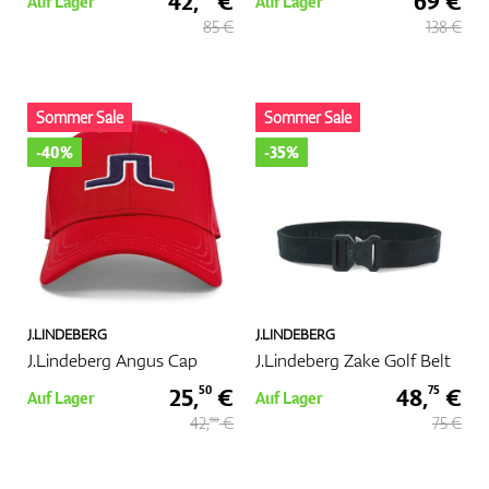
42,
€
69 €
Auf Lager
Auf Lager
85 €
138 €
Sommer Sale
Sommer Sale
-40%
-35%
J.LINDEBERG
J.LINDEBERG
J.Lindeberg Angus Cap
J.Lindeberg Zake Golf Belt
25,
€
48,
€
50
75
Auf Lager
Auf Lager
42,
€
75 €
50