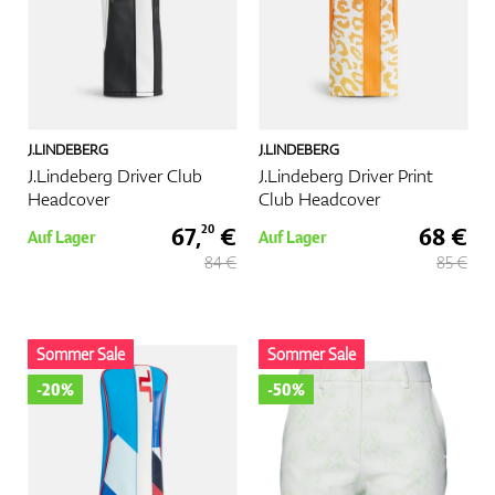
J.LINDEBERG
J.LINDEBERG
J.Lindeberg Driver Club
J.Lindeberg Driver Print
Headcover
Club Headcover
67,
€
68 €
20
Auf Lager
Auf Lager
84 €
85 €
Sommer Sale
Sommer Sale
-20%
-50%