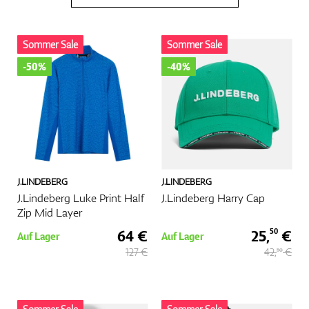
Handschuhe
Sommer Sale
Sommer Sale
-50%
-40%
Schuhe
Bälle
J.LINDEBERG
J.LINDEBERG
J.Lindeberg Luke Print Half
J.Lindeberg Harry Cap
Zip Mid Layer
64 €
25,
€
50
Bags
Auf Lager
Auf Lager
127 €
42,
€
50
Trolleys