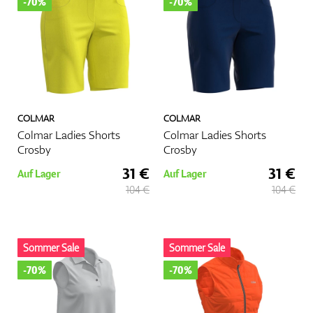
-70%
-70%
Zubehör
COLMAR
COLMAR
Entfernungsmesser & GPS
Colmar Ladies Shorts
Colmar Ladies Shorts
Crosby
Crosby
31 €
31 €
Auf Lager
Auf Lager
104 €
104 €
Sommer Sale
Sommer Sale
-70%
-70%