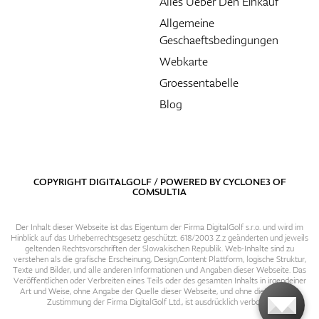
Alles Ueber Den Einkauf
Allgemeine
Geschaeftsbedingungen
Webkarte
Groessentabelle
Blog
COPYRIGHT DIGITALGOLF / POWERED BY
CYCLONE3
OF
COMSULTIA
Der Inhalt dieser Webseite ist das Eigentum der Firma DigitalGolf s.r.o. und wird im
Hinblick auf das Urheberrechtsgesetz geschützt. 618/2003 Z.z geänderten und jeweils
geltenden Rechtsvorschriften der Slowakischen Republik. Web-Inhalte sind zu
verstehen als die grafische Erscheinung, Design,Content Plattform, logische Struktur,
Texte und Bilder, und alle anderen Informationen und Angaben dieser Webseite. Das
Veröffentlichen oder Verbreiten eines Teils oder des gesamten Inhalts in irgendeiner
Art und Weise, ohne Angabe der Quelle dieser Webseite, und ohne die vorherige
Zustimmung der Firma DigitalGolf Ltd., ist ausdrücklich verboten.