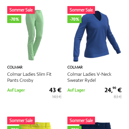
Sommer Sale
Sommer Sale
Handschuhe
-70%
-70%
Schuhe
COLMAR
COLMAR
Bälle
Colmar Ladies Slim Fit
Colmar Ladies V-Neck
Pants Crosby
Sweater Rydel
43 €
24,
€
90
Auf Lager
Auf Lager
143 €
83 €
Bags
Sommer Sale
Sommer Sale
Trolleys