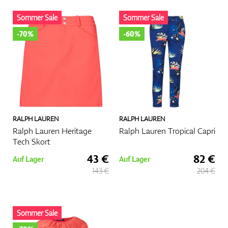
Sommer Sale
Sommer Sale
Handschuhe
-70%
-60%
Schuhe
RALPH LAUREN
RALPH LAUREN
Bälle
Ralph Lauren Heritage
Ralph Lauren Tropical Capri
Tech Skort
43 €
82 €
Auf Lager
Auf Lager
143 €
204 €
Bags
Sommer Sale
Trolleys