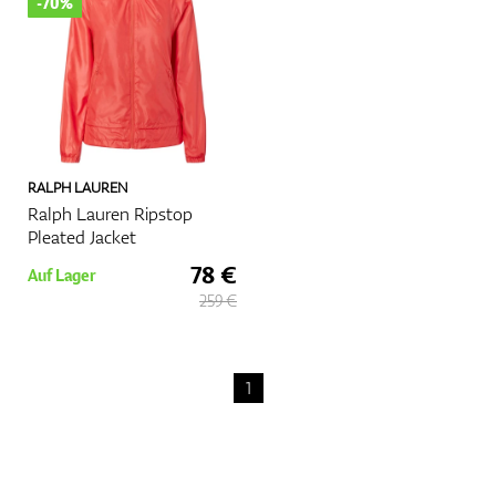
-70%
Zubehör
RALPH LAUREN
Entfernungsmesser & GPS
Ralph Lauren Ripstop
Pleated Jacket
78 €
Auf Lager
259 €
1