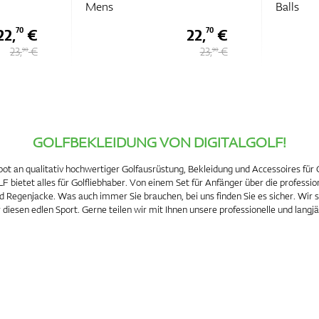
Mens
Balls
22,
€
22,
€
70
70
23,
€
23,
€
90
90
GOLFBEKLEIDUNG VON DIGITALGOLF!
ot an qualitativ hochwertiger Golfausrüstung, Bekleidung und Accessoires für Go
 bietet alles für Golfliebhaber. Von einem Set für Anfänger über die profession
Regenjacke. Was auch immer Sie brauchen, bei uns finden Sie es sicher. Wir si
 diesen edlen Sport. Gerne teilen wir mit Ihnen unsere professionelle und langj