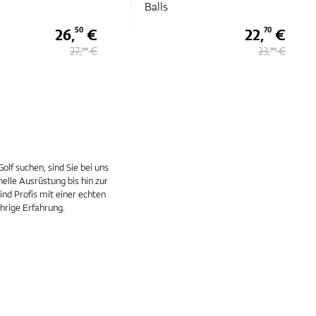
Balls
26,
€
22,
€
50
70
27,
€
23,
€
90
90
lf suchen, sind Sie bei uns
elle Ausrüstung bis hin zur
nd Profis mit einer echten
ährige Erfahrung.