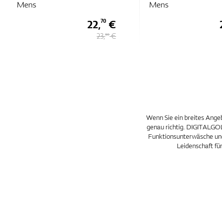
Mens
Mens
22,
€
70
23,
€
90
Wenn Sie ein breites Angeb
genau richtig. DIGITALGOLF
Funktionsunterwäsche und 
Leidenschaft für