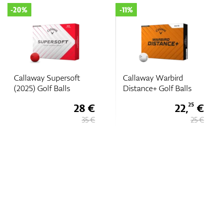
-20%
-11%
Callaway Supersoft
Callaway Warbird
(2025) Golf Balls
Distance+ Golf Balls
28 €
22,
€
25
35 €
25 €