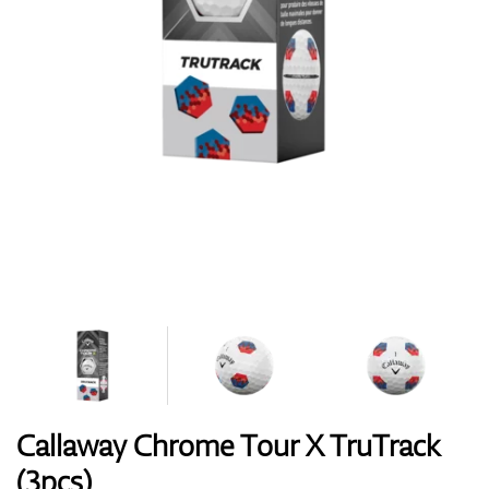
Handschuhe
Schuhe
Bälle
Bags
Callaway Chrome Tour X TruTrack
(3pcs)
Trolleys