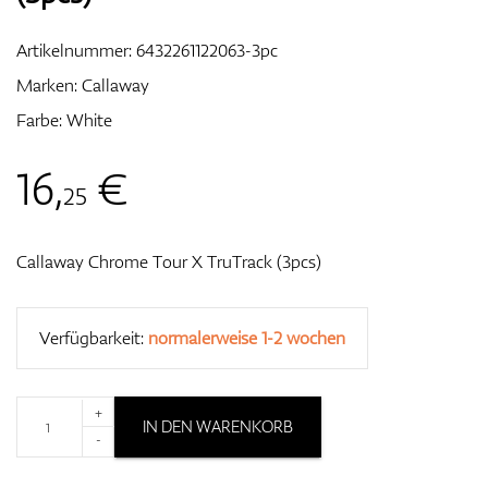
Artikelnummer:
6432261122063-3pc
Marken:
Callaway
Zubehör
Farbe: White
16
,
€
25
Entfernungsmesser & GPS
Callaway Chrome Tour X TruTrack (3pcs)
Verfügbarkeit:
normalerweise 1-2 wochen
+
IN DEN WARENKORB
-