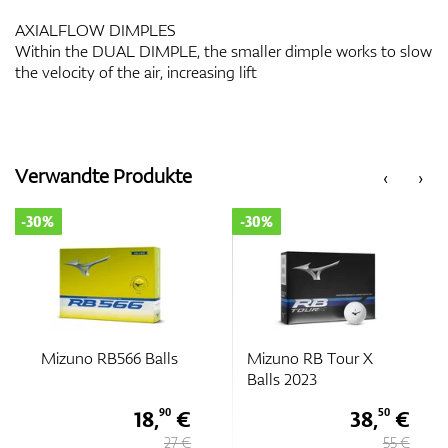
AXIALFLOW DIMPLES
Within the DUAL DIMPLE, the smaller dimple works to slow
the velocity of the air, increasing lift
Verwandte Produkte
‹
›
-30%
-30%
Mizuno RB566 Balls
Mizuno RB Tour X
Balls 2023
18,
€
38,
€
90
50
27 €
55 €