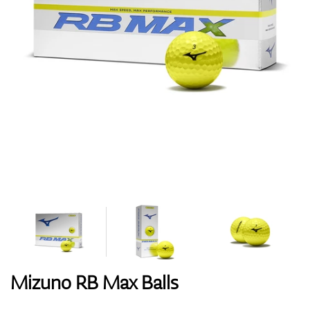
Handschuhe
Schuhe
Bälle
Bags
Mizuno RB Max Balls
Trolleys