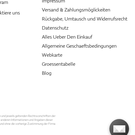
Impressum
gram
Versand & Zahlungsmöglickeiten
ktiere uns
Rückgabe, Umtausch und Widerrufsrecht
Datenschutz
Alles Ueber Den Einkauf
Allgemeine Geschaeftsbedingungen
Webkarte
Groessentabelle
Blog
n und jeweils geltenden Rechtsvorschriften der
le anderen Informationen und Angaben dieser
, und ohne die vorherige Zustimmung der Firma