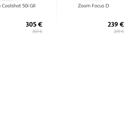
 Coolshot 50i GII
Zoom Focus D
305 €
239 €
359 €
299 €