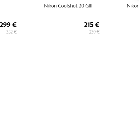
r
Nikon Coolshot 20 GIII
Nikon
299 €
215 €
352 €
239 €