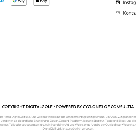
Insta
Konta
COPYRIGHT DIGITALGOLF / POWERED BY
CYCLONE3
OF
COMSULTIA
er Firma DigitalGolf s.r.o. und wird im Hinblick auf das Urheberrechtsgesetz geschützt. 618/2003 Z.z geänderte
 verstehen als die grafische Erscheinung, Design,Content Plattform, logische Struktur, Texte und Bilder, und al
n eines Teils oder des gesamten Inhalts in irgendeiner Art und Weise, ohne Angabe der Quelle dieser Webseite
DigitalGolf Ltd., ist ausdrücklich verboten.