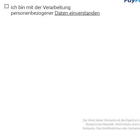
Ich bin mit der Verarbeitung
personenbezogener
Daten einverstanden
Der Inhalt dieser Webseite ist das Eigentum d
Slowakischen Republik. Web-Inhalte sind zu
Webseite. Das Veröffentlichen oder Verbreite