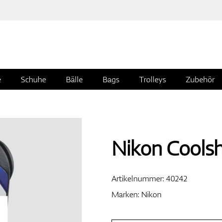
e
Schuhe
Bälle
Bags
Trolleys
Zubehör
Nikon Coolsh
Artikelnummer:
40242
Marken:
Nikon