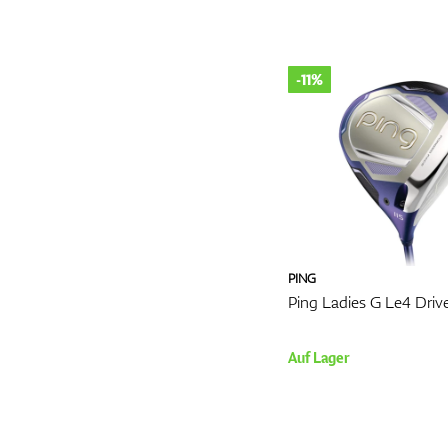
Die Wahl des richtigen Sch
Graphitschäfte sind bei Dri
Schwunggeschwindigkeite
Reguläre Flexibilität
: Id
-11%
Steife oder extra steife F
für mehr Kraft bieten.
Eine passend gewählte Scha
Schlag.
4. Driver-Griffe: Kontro
Der Griff ist der einzige K
Größe und das richtige Ma
weichem Gummi bis hin zu 
PING
bevorzugen möglicherweis
Ping Ladies G Le4 Driv
profitieren könnten. Dies
und den allgemeinen Sch
Auf Lager
5. Anpassungsmöglichkei
Moderne Driver sind oft mi
Schlagflächenwinkel und 
Verstellbare Hosel
: Erm