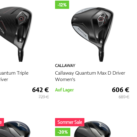
-12%
aw-
ft-
CALLAWAY
en
uantum Triple
Callaway Quantum Max D Driver
iver
Women's
nen,
642 €
606 €
Auf Lager
729 €
689 €
e
Sommer Sale
ähern
-20%