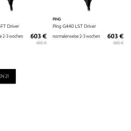
PING
FT Driver
Ping G440 LST Driver
603 €
603 €
e
2-3 wochen
normalerweise
2-3 wochen
685 €
685 €
N 21