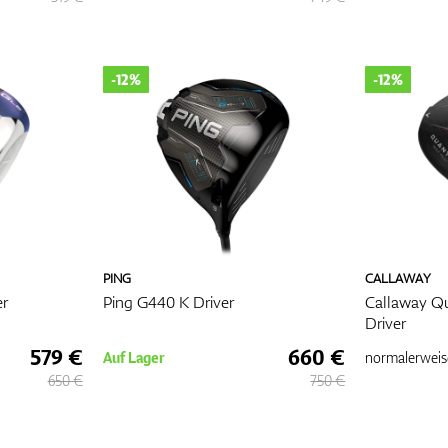
afts ist entscheidend, um Distanz und Genauigkeit zu optimieren.
vern am häufigsten, da sie leicht sind und schnellere
n fördern:
eal für Golfer mit durchschnittlicher Schwunggeschwindigkeit (85-95 mph).
-12%
-12%
lexibilität
: Vorteilhafter für Spieler mit schnellen Schwüngen, da sie Stabili
ft-Flexibilität verbessert die Konsistenz und erhöht die Genauigkeit bei j
lle bei jedem Schwung
ontaktpunkt, den Sie mit Ihrem Driver haben, daher ist es wichtig, die richtig
terial auszuwählen. Griffe gibt es in verschiedenen Größen und Texturen,
festeren synthetischen Verbindungen. Spieler mit kleineren Händen
PING
CALLAWAY
e Standard- oder Mittelgrößen, während größere Hände von dickeren Gri
er
Ping G440 K Driver
Callaway Q
e Anpassung kann die Kontrolle verbessern, Handgelenkbelastungen minim
Driver
wungkomfort erhöhen.
579 €
660 €
Auf Lager
normalerweis
ten: Personalisierung für Beständigkeit
650 €
750 €
t verstellbaren Hoseln und Gewichten ausgestattet, sodass Golfer Loft,
Schwerpunkt verändern können:
öglicht das Ändern von Loft und Lie-Winkel, wodurch die Höhe und Richtu