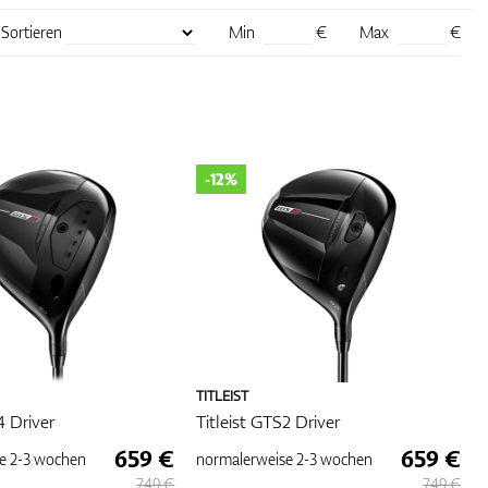
Sortieren
Min
€
Max
€
ert,
er
nd
-12%
TITLEIST
4 Driver
Titleist GTS2 Driver
659 €
659 €
e
2-3 wochen
normalerweise
2-3 wochen
749 €
749 €