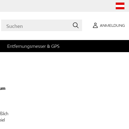
ANMELDUNG
Entfernungsmesser & GPS
 um
ßlich
iel