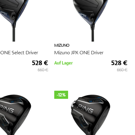
afür,
s
MIZUNO
 einen
ONE Select Driver
Mizuno JPX ONE Driver
528 €
528 €
Auf Lager
Nutzen
660 €
660 €
-12%