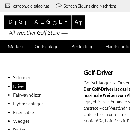
eshop@digitalgolf.at
Senden Sie uns eine Nachricht
Marken
Golfschläger
Bekleidung
Handschuh
Golf-Driver
Schläger
Golfschlaeger
Driver
Driver
Der Golf-Driver ist das 
Fairwayhölzer
maximale Weiten vom Abs
Egal, ob Sie ein Anfänger s
Hybridschläger
anstrebt – das Verständni
Eisensätze
Unterschied machen. In die
Wedges
Kopfgröße, Loft, Schaft-Fl
zu treffen.
Putter