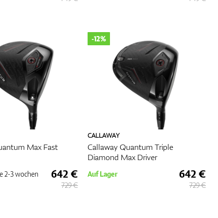
-12%
tät
edem
e
 von
CALLAWAY
ffen
uantum Max Fast
Callaway Quantum Triple
ieren
Diamond Max Driver
642 €
642 €
e
2-3 wochen
Auf Lager
729 €
729 €
ng