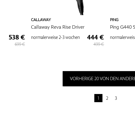
CALLAWAY
PING
Callaway Reva Rise Driver
Ping G440 S
538 €
444 €
normalerweise
2-3 wochen
normalerweis
699 €
499 €
VORHERIGE 20 VON DEN ANDERE
1
2
3