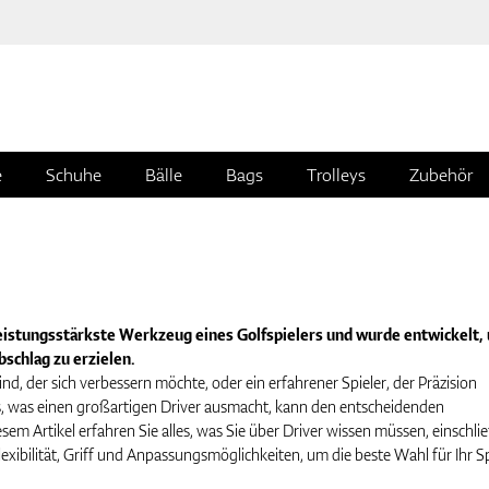
e
Schuhe
Bälle
Bags
Trolleys
Zubehör
leistungsstärkste Werkzeug eines Golfspielers und wurde entwickelt,
chlag zu erzielen.
ind, der sich verbessern möchte, oder ein erfahrener Spieler, der Präzision
s, was einen großartigen Driver ausmacht, kann den entscheidenden
sem Artikel erfahren Sie alles, was Sie über Driver wissen müssen, einschlie
exibilität, Griff und Anpassungsmöglichkeiten, um die beste Wahl für Ihr Sp