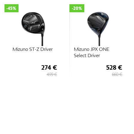
-45%
-20%
Mizuno ST-Z Driver
Mizuno JPX ONE
Select Driver
274 €
528 €
499 €
660 €