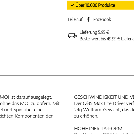
✓ Über 10.000 Produkte
Teile auf:
Facebook
Lieferung 5.95 €
Bestellwert bis 49.99 € Liefer
MOI ist darauf ausgelegt,
GESCHWINDIGKEIT UND V
, ohne das MOI zu opfern. Mit
Der Qi35 Max Lite Driver ver
el und Spin über eine
24g Wolfram-Gewicht, das dar
raleichten Komponenten den
zu erhöhen.
HOHE INERTIA-FORM