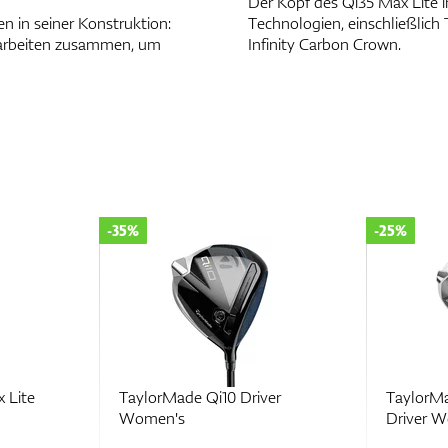
Der Kopf des Qi35 Max Lite i
n in seiner Konstruktion:
Technologien, einschließlich
 arbeiten zusammen, um
Infinity Carbon Crown.
-35%
-25%
 Lite
TaylorMade Qi10 Driver
TaylorMa
Women's
Driver 