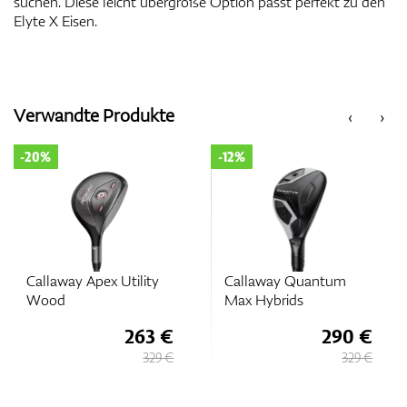
suchen. Diese leicht übergroße Option passt perfekt zu den
Elyte X Eisen.
Verwandte Produkte
‹
›
-20%
-12%
Callaway Apex Utility
Callaway Quantum
Wood
Max Hybrids
263 €
290 €
329 €
329 €