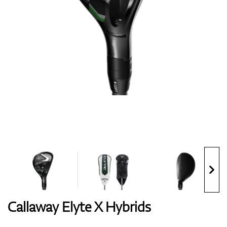
Handschuhe
Schuhe
Bälle
Bags
Callaway Elyte X Hybrids
Trolleys