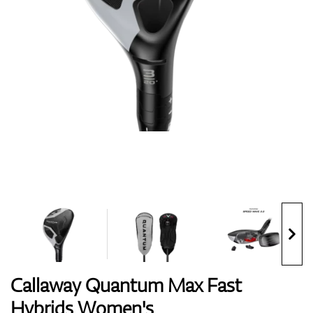
Handschuhe
Schuhe
Bälle
Bags
Callaway Quantum Max Fast
Hybrids Women's
Trolleys