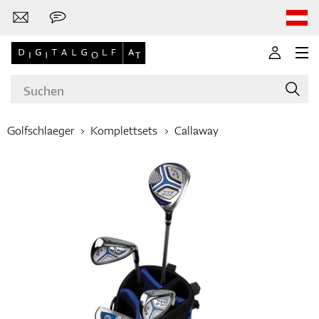
Golfschlaeger
Komplettsets
Callaway
Marken
Golfschläger
Bekleidung