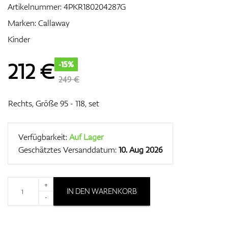
Artikelnummer:
4PKR180204287G
Marken:
Callaway
Kinder
Zubehör
212
€
-15%
249 €
Entfernungsmesser & GPS
Rechts, Größe 95 - 118, set
Verfügbarkeit:
Auf Lager
Geschätztes Versanddatum:
10. Aug 2026
+
IN DEN WARENKORB
-