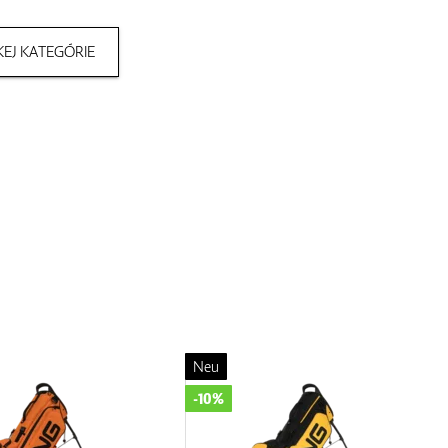
EJ KATEGÓRIE
Neu
-10%