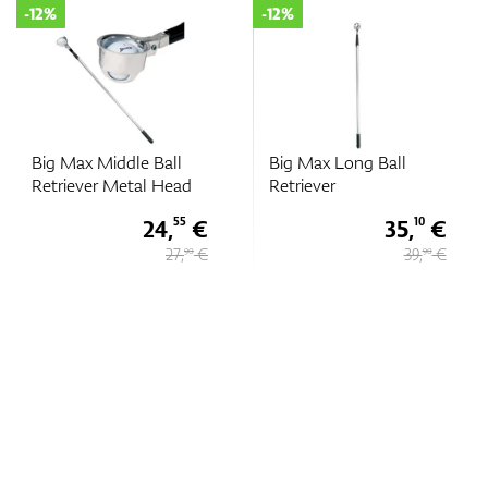
-12%
-12%
Big Max Middle Ball
Big Max Long Ball
Retriever Metal Head
Retriever
24,
€
35,
€
55
10
27,
€
39,
€
90
90