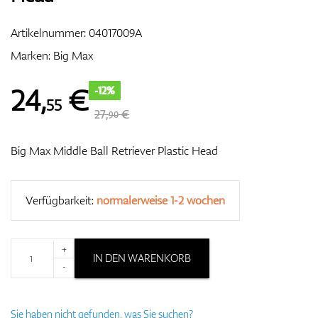
Artikelnummer:
04017009A
Marken:
Big Max
Zubehör
24
,
€
-12%
55
27,
€
90
Entfernungsmesser & GPS
Big Max Middle Ball Retriever Plastic Head
Verfügbarkeit:
normalerweise 1-2 wochen
+
IN DEN WARENKORB
-
Sie haben nicht gefunden, was Sie suchen?