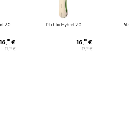
id 2.0
Pitchfix Hybrid 2.0
Pit
16,
€
16,
€
10
10
17,
€
17,
€
90
90