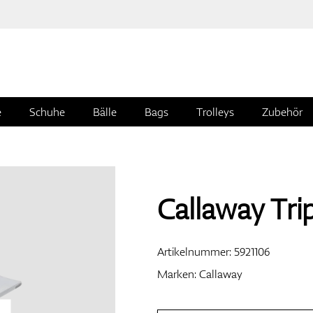
e
Schuhe
Bälle
Bags
Trolleys
Zubehör
Callaway Trip
Artikelnummer:
5921106
Marken:
Callaway