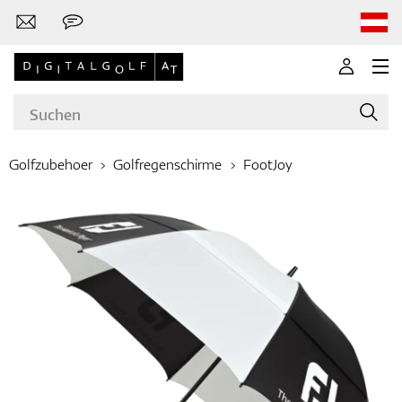
Golfzubehoer
Golfregenschirme
FootJoy
Marken
Golfschläger
Bekleidung