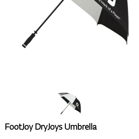
Handschuhe
Schuhe
Bälle
Bags
FootJoy DryJoys Umbrella
Trolleys