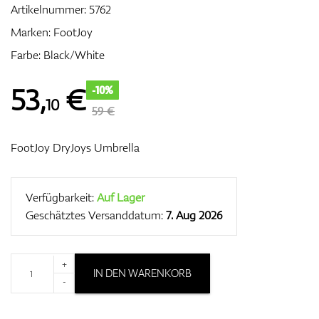
Artikelnummer:
5762
Marken:
FootJoy
Farbe: Black/White
Zubehör
53
,
€
-10%
10
59 €
Entfernungsmesser & GPS
FootJoy DryJoys Umbrella
Verfügbarkeit:
Auf Lager
Geschätztes Versanddatum:
7. Aug 2026
+
IN DEN WARENKORB
-