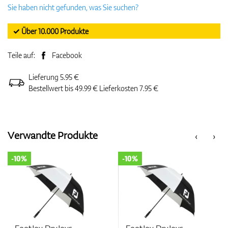
Sie haben nicht gefunden, was Sie suchen?
✓ Über 10.000 Produkte
Teile auf:
Facebook
Lieferung 5.95 €
Bestellwert bis 49.99 € Lieferkosten 7.95 €
Verwandte Produkte
‹
›
-10%
-10%
FootJoy DryJoys
FootJoy DryJoys