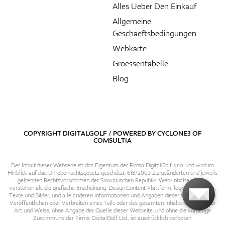
Alles Ueber Den Einkauf
Allgemeine
Geschaeftsbedingungen
Webkarte
Groessentabelle
Blog
COPYRIGHT DIGITALGOLF / POWERED BY
CYCLONE3
OF
COMSULTIA
Der Inhalt dieser Webseite ist das Eigentum der Firma DigitalGolf s.r.o. und wird im
Hinblick auf das Urheberrechtsgesetz geschützt. 618/2003 Z.z geänderten und jeweils
geltenden Rechtsvorschriften der Slowakischen Republik. Web-Inhalte sind zu
verstehen als die grafische Erscheinung, Design,Content Plattform, logische Struktur,
Texte und Bilder, und alle anderen Informationen und Angaben dieser Webseite. Das
Veröffentlichen oder Verbreiten eines Teils oder des gesamten Inhalts in irgendeiner
Art und Weise, ohne Angabe der Quelle dieser Webseite, und ohne die vorherige
Zustimmung der Firma DigitalGolf Ltd., ist ausdrücklich verboten.