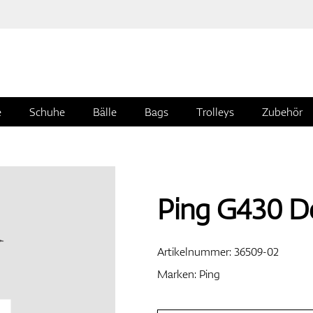
e
Schuhe
Bälle
Bags
Trolleys
Zubehör
Ping G430 D
Artikelnummer:
36509-02
Marken:
Ping