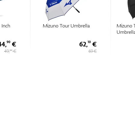
 Inch
Mizuno Tour Umbrella
Mizuno 
Umbrell
44,
€
62,
€
90
10
49,
€
69 €
90