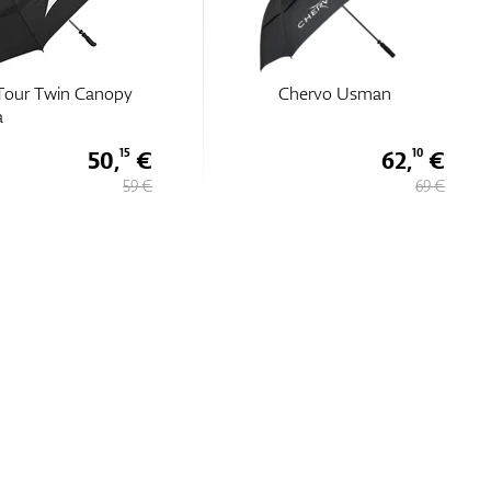
Tour Twin Canopy
Chervo Usman
a
50,
€
62,
€
15
10
59 €
69 €