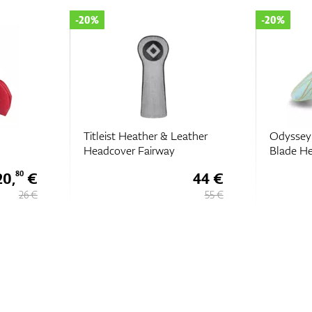
-20%
-20%
Titleist Heather & Leather
Odyssey 
Headcover Fairway
Blade H
20,
€
44 €
80
26 €
55 €