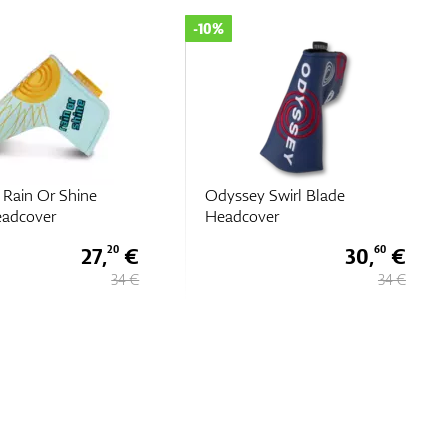
-10%
Rain Or Shine
Odyssey Swirl Blade
eadcover
Headcover
27,
€
30,
€
20
60
34 €
34 €