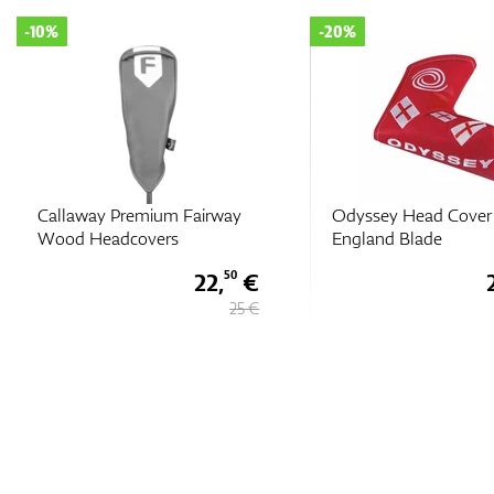
-10%
-20%
Callaway Premium Fairway
Odyssey Head Cover
Wood Headcovers
England Blade
22,
€
50
25 €