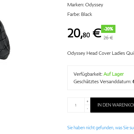
Marken:
Odyssey
Farbe: Black
20
,
€
-20%
80
26 €
Odyssey Head Cover Ladies Qui
Verfügbarkeit:
Auf Lager
Geschätztes Versanddatum:
+
IN DEN WARENKO
-
Sie haben nicht gefunden, was Sie s