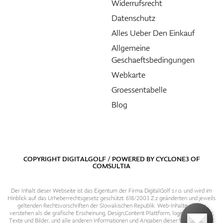
Widerrufsrecht
Datenschutz
Alles Ueber Den Einkauf
Allgemeine
Geschaeftsbedingungen
Webkarte
Groessentabelle
Blog
COPYRIGHT DIGITALGOLF / POWERED BY
CYCLONE3
OF
COMSULTIA
Der Inhalt dieser Webseite ist das Eigentum der Firma DigitalGolf s.r.o. und wird im
Hinblick auf das Urheberrechtsgesetz geschützt. 618/2003 Z.z geänderten und jeweils
geltenden Rechtsvorschriften der Slowakischen Republik. Web-Inhalte sind zu
verstehen als die grafische Erscheinung, Design,Content Plattform, logische Struktur,
Texte und Bilder, und alle anderen Informationen und Angaben dieser Webseite. Das