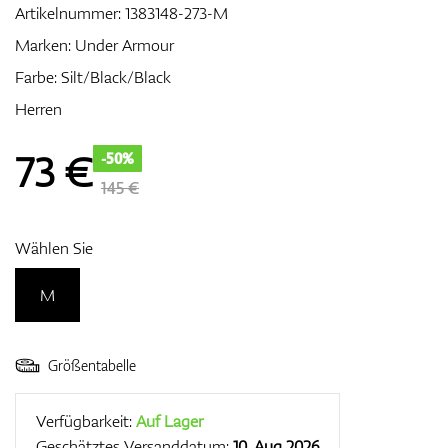
Artikelnummer:
1383148-273-M
Marken:
Under Armour
Farbe: Silt/Black/Black
Zubehör
Herren
73
€
-50%
Entfernungsmesser & GPS
145 €
Wählen Sie
M
Größentabelle
Verfügbarkeit:
Auf Lager
Geschätztes Versanddatum:
10. Aug 2026