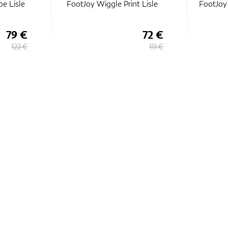
pe Lisle
FootJoy Wiggle Print Lisle
FootJoy
79 €
72 €
122 €
111 €