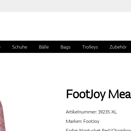
e
Schuhe
Bälle
Bags
Trolleys
Zubehör
FootJoy Mead
Artikelnummer:
39235-XL
Marken:
FootJoy
Farbe: Nantucket Red/Chambra