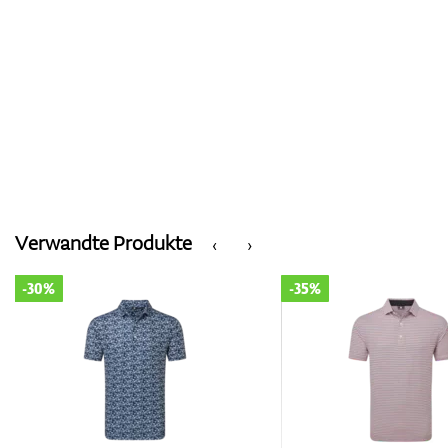
Verwandte Produkte
‹
›
-30%
-35%