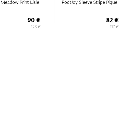
 Meadow Print Lisle
FootJoy Sleeve Stripe Pique
90 €
82 €
128 €
117 €