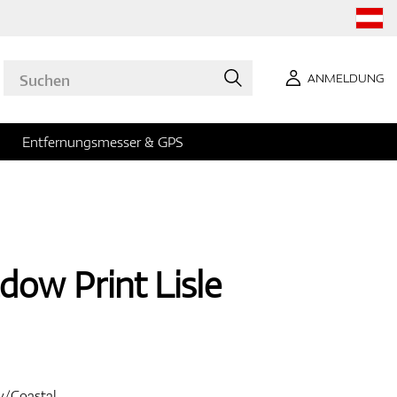
ANMELDUNG
Entfernungsmesser & GPS
ow Print Lisle
y/Coastal