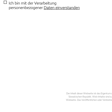
Ich bin mit der Verarbeitung
personenbezogener
Daten einverstanden
Der Inhalt dieser Webseite ist das Eigentum d
Slowakischen Republik. Web-Inhalte sind zu
Webseite. Das Veröffentlichen oder Verbreite