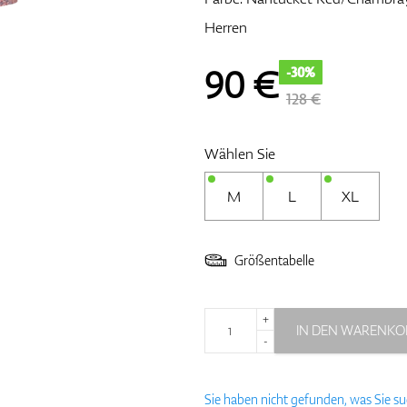
Herren
90
€
-30%
128 €
Wählen Sie
M
L
XL
Größentabelle
+
IN DEN WARENKO
-
Sie haben nicht gefunden, was Sie s