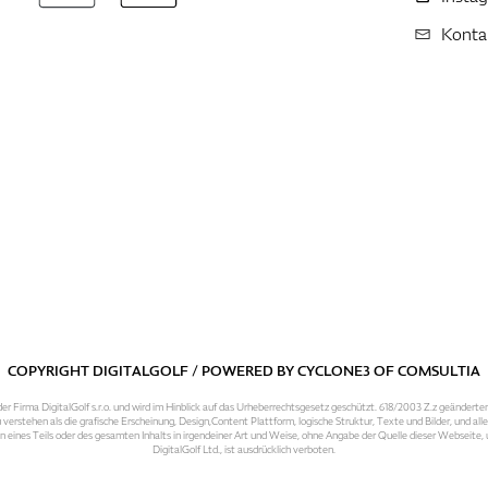
Konta
COPYRIGHT DIGITALGOLF / POWERED BY
CYCLONE3
OF
COMSULTIA
er Firma DigitalGolf s.r.o. und wird im Hinblick auf das Urheberrechtsgesetz geschützt. 618/2003 Z.z geänderte
 verstehen als die grafische Erscheinung, Design,Content Plattform, logische Struktur, Texte und Bilder, und al
n eines Teils oder des gesamten Inhalts in irgendeiner Art und Weise, ohne Angabe der Quelle dieser Webseite
DigitalGolf Ltd., ist ausdrücklich verboten.