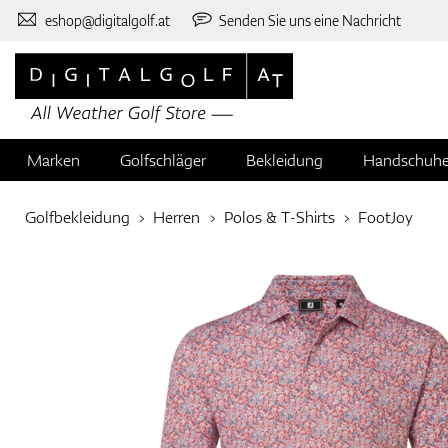
eshop@digitalgolf.at
Senden Sie uns eine Nachricht
Marken
Golfschläger
Bekleidung
Handschuh
Golfbekleidung
Herren
Polos & T-Shirts
FootJoy