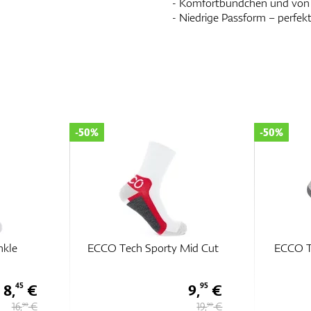
- Komfortbündchen und von 
- Niedrige Passform – perfekt
-50%
-50%
nkle
ECCO Tech Sporty Mid Cut
ECCO T
8,
€
9,
€
45
95
16,
€
19,
€
90
90