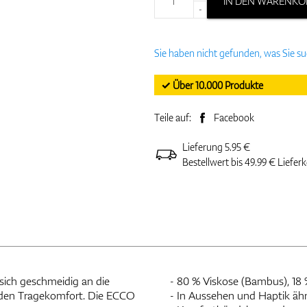
IN DEN WARENKO
-
Sie haben nicht gefunden, was Sie s
✓ Über 10.000 Produkte
Teile auf:
Facebook
Lieferung 5.95 €
Bestellwert bis 49.99 € Liefer
sich geschmeidig an die
- 80 % Viskose (Bambus), 18 
nden Tragekomfort. Die ECCO
- In Aussehen und Haptik äh