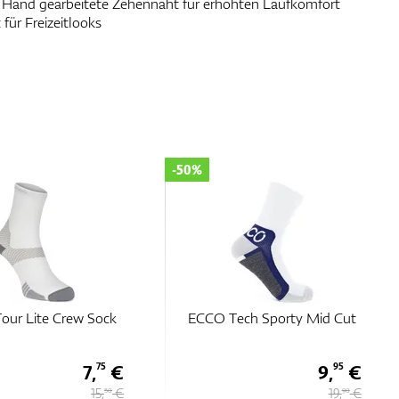
Hand gearbeitete Zehennaht für erhöhten Laufkomfort
 für Freizeitlooks
-50%
our Lite Crew Sock
ECCO Tech Sporty Mid Cut
7,
€
9,
€
75
95
15,
€
19,
€
50
90