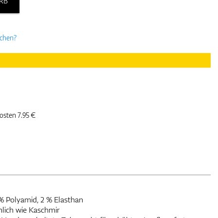
RB
uchen?
kosten 7.95 €
% Polyamid, 2 % Elasthan
nlich wie Kaschmir