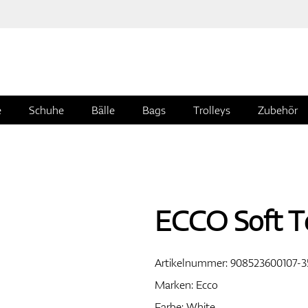
e
Schuhe
Bälle
Bags
Trolleys
Zubehör
ECCO Soft T
Artikelnummer:
908523600107-3
Marken:
Ecco
Farbe: White