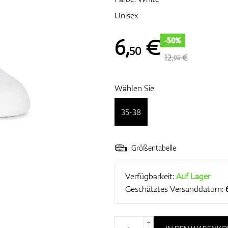
Unisex
6
,
€
-50%
50
12,
€
95
Wählen Sie
35-38
Größentabelle
Verfügbarkeit:
Auf Lager
Geschätztes Versanddatum:
+