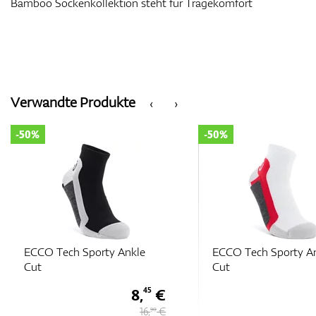
Bamboo Sockenkollektion steht für Tragekomfort
Verwandte Produkte
‹
›
-50%
-50%
ECCO Tech Sporty Ankle
ECCO Tech Sporty A
Cut
Cut
8,
€
45
16,
€
90