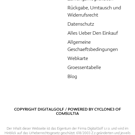
Rückgabe, Umtausch und
Widerrufsrecht
Datenschutz
Alles Ueber Den Einkauf
Allgemeine
Geschaeftsbedingungen
Webkarte
Groessentabelle
Blog
COPYRIGHT DIGITALGOLF / POWERED BY
CYCLONE3
OF
COMSULTIA
Der Inhalt dieser Webseite ist das Eigentum der Firma DigitalGolf s.r.o. und wird im
Hinblick auf das Urheberrechtsgesetz geschützt. 618/2003 Z.z geänderten und jeweils