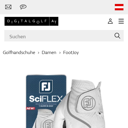
Golfhandschuhe
Damen
FootJoy
Marken
Golfschläger
Bekleidung