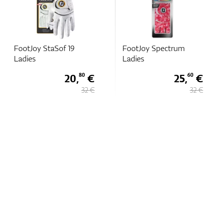
FootJoy StaSof 19
FootJoy Spectrum
Ladies
Ladies
20,
€
25,
€
80
60
32 €
32 €