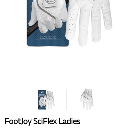
Handschuhe
Schuhe
Bälle
Bags
FootJoy SciFlex Ladies
Trolleys