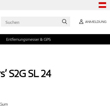
ANMELDUNG
Entfernungsmesser & GPS
rs’ S2G SL 24
r/Gum