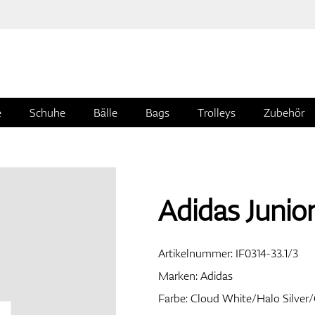
e
Schuhe
Bälle
Bags
Trolleys
Zubehör
Adidas Junio
Artikelnummer:
IF0314-33.1/3
Marken:
Adidas
Farbe: Cloud White/Halo Silve