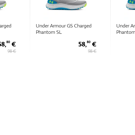
arged
Under Armour GS Charged
Under A
Phantom SL
Phantom
58,
€
58,
€
80
80
98 €
98 €