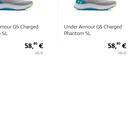
rmour GS Charged
Under Armour GS Charged
 SL
Phantom SL
58,
€
58,
€
80
80
98 €
98 €