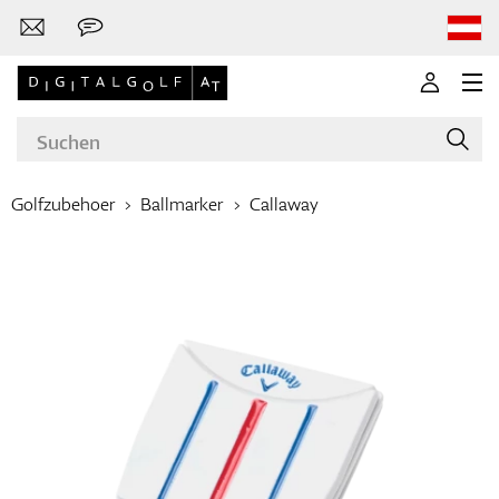
Golfzubehoer
Ballmarker
Callaway
Marken
Golfschläger
Bekleidung