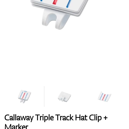
Handschuhe
Schuhe
Bälle
Bags
Callaway Triple Track Hat Clip +
Marker
Trolleys