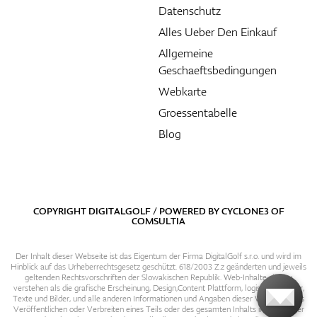
Datenschutz
Alles Ueber Den Einkauf
Allgemeine
Geschaeftsbedingungen
Webkarte
Groessentabelle
Blog
COPYRIGHT DIGITALGOLF / POWERED BY
CYCLONE3
OF
COMSULTIA
Der Inhalt dieser Webseite ist das Eigentum der Firma DigitalGolf s.r.o. und wird im
Hinblick auf das Urheberrechtsgesetz geschützt. 618/2003 Z.z geänderten und jeweils
geltenden Rechtsvorschriften der Slowakischen Republik. Web-Inhalte sind zu
verstehen als die grafische Erscheinung, Design,Content Plattform, logische Struktur,
Texte und Bilder, und alle anderen Informationen und Angaben dieser Webseite. Das
Veröffentlichen oder Verbreiten eines Teils oder des gesamten Inhalts in irgendeiner