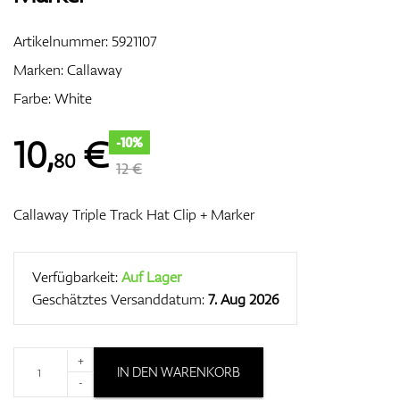
Artikelnummer:
5921107
Marken:
Callaway
Zubehör
Farbe: White
10
,
€
-10%
80
Entfernungsmesser & GPS
12 €
Callaway Triple Track Hat Clip + Marker
Verfügbarkeit:
Auf Lager
Geschätztes Versanddatum:
7. Aug 2026
+
IN DEN WARENKORB
-