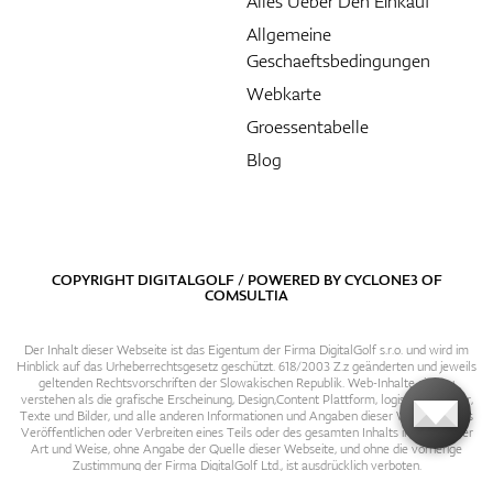
Alles Ueber Den Einkauf
Allgemeine
Geschaeftsbedingungen
Webkarte
Groessentabelle
Blog
COPYRIGHT DIGITALGOLF / POWERED BY
CYCLONE3
OF
COMSULTIA
Der Inhalt dieser Webseite ist das Eigentum der Firma DigitalGolf s.r.o. und wird im
Hinblick auf das Urheberrechtsgesetz geschützt. 618/2003 Z.z geänderten und jeweils
geltenden Rechtsvorschriften der Slowakischen Republik. Web-Inhalte sind zu
verstehen als die grafische Erscheinung, Design,Content Plattform, logische Struktur,
Texte und Bilder, und alle anderen Informationen und Angaben dieser Webseite. Das
Veröffentlichen oder Verbreiten eines Teils oder des gesamten Inhalts in irgendeiner
Art und Weise, ohne Angabe der Quelle dieser Webseite, und ohne die vorherige
Zustimmung der Firma DigitalGolf Ltd., ist ausdrücklich verboten.