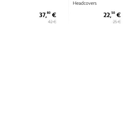
Headcovers
37,
€
22,
€
80
50
42 €
25 €