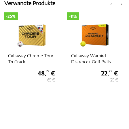
Verwandte Produkte
‹
›
-25%
-11%
Zubehör
Entfernungsmesser & GPS
Callaway Chrome Tour
Callaway Warbird
TruTrack
Distance+ Golf Balls
48,
€
22,
€
75
25
65 €
25 €