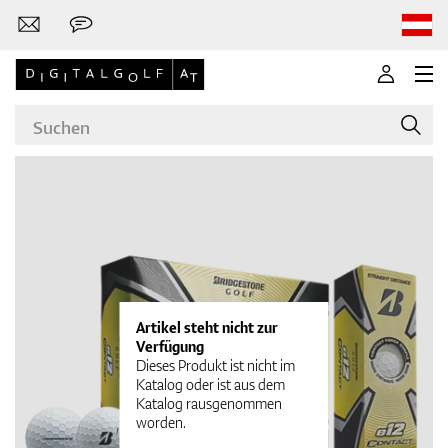
Marken
Golfschläger
Artikel steht nicht zur
Verfügung
Dieses Produkt ist nicht im
Katalog oder ist aus dem
Katalog rausgenommen
Bekleidung
worden.