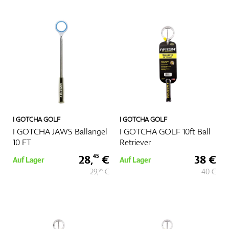
Handschuhe
Schuhe
I GOTCHA GOLF
I GOTCHA GOLF
Bälle
I GOTCHA JAWS Ballangel
I GOTCHA GOLF 10ft Ball
10 FT
Retriever
28,
€
38 €
45
Auf Lager
Auf Lager
29,
€
40 €
95
Bags
Trolleys