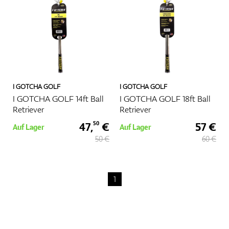
Zubehör
I GOTCHA GOLF
I GOTCHA GOLF
Entfernungsmesser & GPS
I GOTCHA GOLF 14ft Ball
I GOTCHA GOLF 18ft Ball
Retriever
Retriever
47,
€
57 €
50
Auf Lager
Auf Lager
50 €
60 €
1