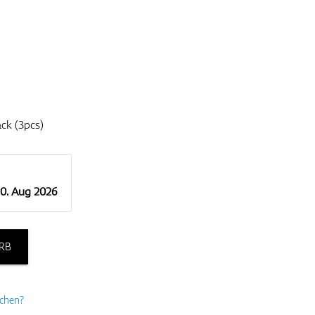
ck (3pcs)
10. Aug 2026
RB
uchen?