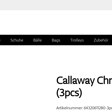
e
Schuhe
Bälle
Bags
Trolleys
Zubehör
Callaway Chr
(3pcs)
Artikelnummer:
64320611280-3p