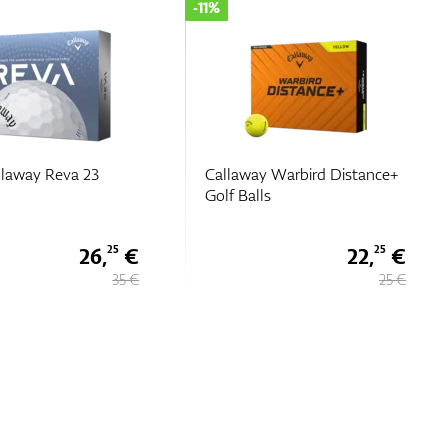
-11%
llaway Reva 23
Callaway Warbird Distance+
Golf Balls
26,
€
22,
€
25
25
35 €
25 €