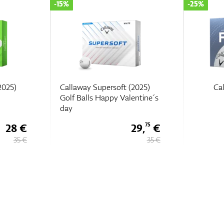
-15%
-25%
2025)
Callaway Supersoft (2025)
Ca
Golf Balls Happy Valentine´s
day
28 €
29,
€
75
35 €
35 €