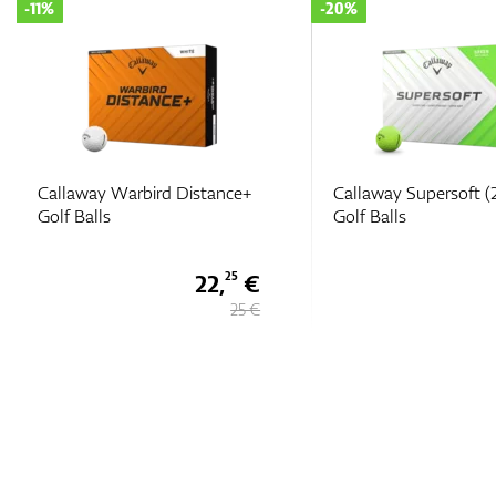
-11%
-20%
Callaway Warbird Distance+
Callaway Supersoft (
Golf Balls
Golf Balls
22,
€
25
25 €