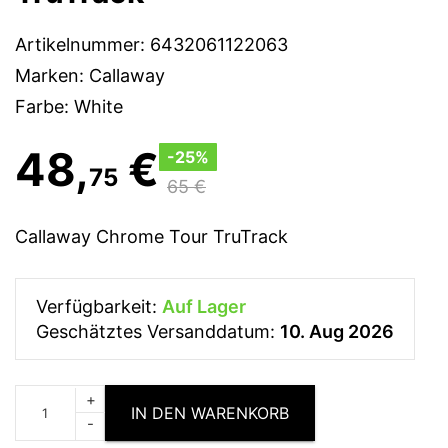
Artikelnummer:
6432061122063
Zubehör
Marken:
Callaway
Farbe: White
48
,
€
-25%
Entfernungsmesser & GPS
75
65 €
Callaway Chrome Tour TruTrack
Verfügbarkeit:
Auf Lager
Geschätztes Versanddatum:
10. Aug 2026
+
IN DEN WARENKORB
-