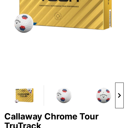
Handschuhe
Schuhe
Bälle
Bags
Callaway Chrome Tour
Trolleys
TruTrack