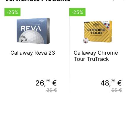
-25%
-25%
Callaway Reva 23
Callaway Chrome
Tour TruTrack
26,
25
€
48,
75
€
35 €
65 €