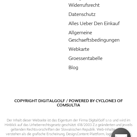
Widerrufsrecht
Datenschutz
Alles Ueber Den Einkauf
Allgemeine
Geschaeftsbedingungen
Webkarte
Groessentabelle
Blog
COPYRIGHT DIGITALGOLF / POWERED BY
CYCLONE3
OF
COMSULTIA
Der Inhalt dieser Webseite ist das Eigentum der Firma DigitalGolf s.r.o. und wird im
Hinblick auf das Urheberrechtsgesetz geschützt. 618/2003 Z.z geänderten und jeweils
geltenden Rechtsvorschriften der Slowakischen Republik. Web-Inhalte sind zu
verstehen als die grafische Erscheinung, Design,Content Plattform, logische Struktur,