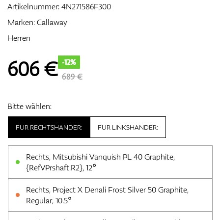
Artikelnummer:
4N271586F300
Marken:
Callaway
Herren
Zubehör
606
€
-12%
689 €
Entfernungsmesser & GPS
Bitte wählen:
FÜR RECHTSHÄNDER:
FÜR LINKSHÄNDER:
Rechts, Mitsubishi Vanquish PL 40 Graphite,
{RefVPrshaft.R2}, 12°
Rechts, Project X Denali Frost Silver 50 Graphite,
Regular, 10.5°