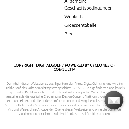
Allgemeine
Geschaeftsbedingungen
Webkarte
Groessentabelle
Blog
COPYRIGHT DIGITALGOLF / POWERED BY
CYCLONE3
OF
COMSULTIA
Der Inhalt dieser Webseite ist das Eigentum der Firma DigitalGolf s.r.o. und wird im
Hinblick auf das Urheberrechtsgesetz geschützt. 618/2003 Z.z geänderten und jeweils
geltenden Rechtsvorschriften der Slowakischen Republik. Web-Inhalte sind zu
verstehen als die grafische Erscheinung, Design,Content Plattform, logische Struktur,
Texte und Bilder, und alle anderen Informationen und Angaben dieser Webseite. Das
Veröffentlichen oder Verbreiten eines Teils oder des gesamten Inhalts in irgendeiner
Art und Weise, ohne Angabe der Quelle dieser Webseite, und ohne die vorherige
Zustimmung der Firma DigitalGolf Ltd., ist ausdrücklich verboten.