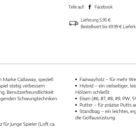
Teile auf:
Facebook
Lieferung 5.95 €
Bestellwert bis 49.99 € Liefer
 Marke Callaway, speziell
Fairwayholz – für mehr We
piel stetig verbessern
Hybrid – ein vielseitiger, l
ng, Benutzerfreundlichkeit
Hölzern schließt
ndlegenden Schwungtechniken
Eisen (#6, #7, #8, #9, PW, 
Putter – für präzise Putts 
Standbag – ein leichtes, 
die Golfausrüstung
 für junge Spieler (Loft ca.