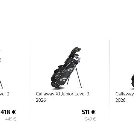
vel 2
Callaway XJ Junior Level 3
Callaway
2026
2026
418 €
511 €
449 €
549 €