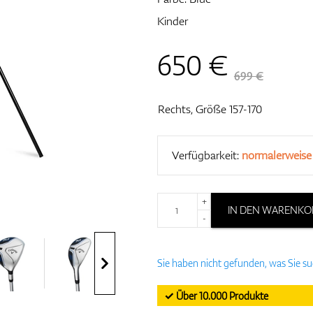
Kinder
650
€
699 €
Rechts, Größe 157-170
Verfügbarkeit:
normalerweise
+
IN DEN WARENKO
-
Sie haben nicht gefunden, was Sie s
✓ Über 10.000 Produkte