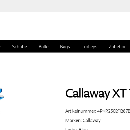
e
Schuhe
Bälle
Bags
Trolleys
Zubehör
Callaway XT 
Artikelnummer:
4PKR250211287
Marken:
Callaway
Farbe: Blue