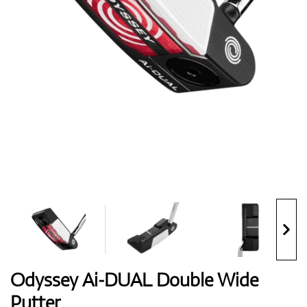
Handschuhe
Schuhe
Bälle
Bags
Odyssey Ai-DUAL Double Wide
Putter
Trolleys