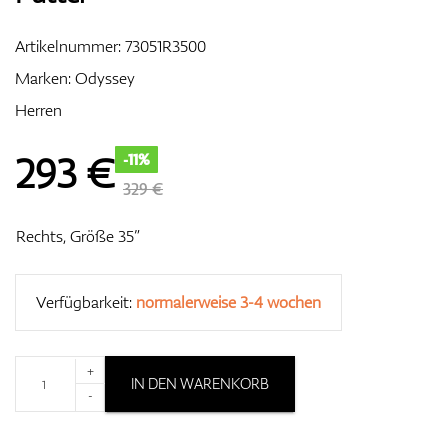
Artikelnummer:
73051R3500
Marken:
Odyssey
Zubehör
Herren
293
€
-11%
Entfernungsmesser & GPS
329 €
Rechts, Größe 35”
Verfügbarkeit:
normalerweise 3-4 wochen
+
IN DEN WARENKORB
-